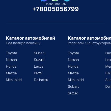
Позвоните нам
+78005056799
Каталог автомобилей
Каталог автомоби
Под полную пошлину
Распилом / Конструкторо
Toyota
Subaru
Toyota
Isu
Nissan
Suzuki
Nissan
Lex
Honda
Lexus
Honda
Me
Mazda
BMW
Mazda
BM
Mitsubishi
Daihatsu
Mitsubishi
Aud
Subaru
Dai
Suzuki