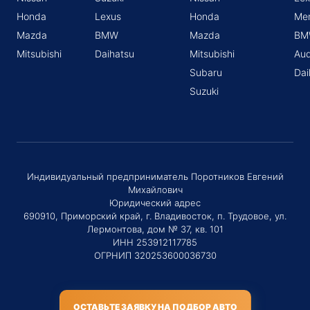
Honda
Lexus
Honda
Me
Mazda
BMW
Mazda
BM
Mitsubishi
Daihatsu
Mitsubishi
Aud
Subaru
Dai
Suzuki
Индивидуальный предприниматель Поротников Евгений
Михайлович
Юридический адрес
690910, Приморский край, г. Владивосток, п. Трудовое, ул.
Лермонтова, дом № 37, кв. 101
ИНН 253912117785
ОГРНИП 320253600036730
ОСТАВЬТЕ ЗАЯВКУ НА ПОДБОР АВТО