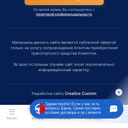
Оставляя заявку Вы соглашаетесь с
политикой конфиденциальности
Материалы данного сайта являются публичной офертой
только на услугу сопровождения Агентом приобретения
транспортного средства Клиентом.
Во всех остальных случаях сайт носит исключительно
информационный характер.
Creative Custom
Разработка сайта
Здравствуйте! Если у вас есть
вопросы (Цена, Сроки поставки,
условия договора и пр.) можете
задать их мне в чат!
Меню
Фильтр
Каталог
Контакты