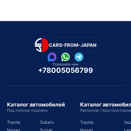
CARS-FROM-JAPAN
Позвоните нам
+78005056799
Каталог автомобилей
Каталог автомоби
Под полную пошлину
Распилом / Конструкторо
Toyota
Subaru
Toyota
Isu
Nissan
Suzuki
Nissan
Lex