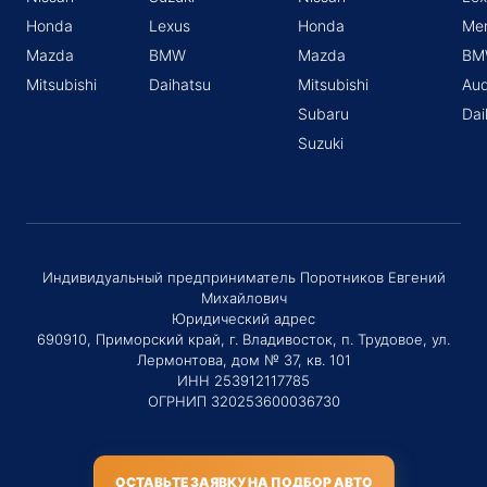
Honda
Lexus
Honda
Me
Mazda
BMW
Mazda
BM
Mitsubishi
Daihatsu
Mitsubishi
Aud
Subaru
Dai
Suzuki
Индивидуальный предприниматель Поротников Евгений
Михайлович
Юридический адрес
690910, Приморский край, г. Владивосток, п. Трудовое, ул.
Лермонтова, дом № 37, кв. 101
ИНН 253912117785
ОГРНИП 320253600036730
ОСТАВЬТЕ ЗАЯВКУ НА ПОДБОР АВТО