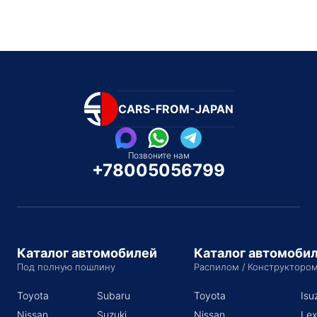
CARS-FROM-JAPAN
Позвоните нам
+78005056799
Каталог автомобилей
Каталог автомоби
Под полную пошлину
Распилом / Конструкторо
Toyota
Subaru
Toyota
Isu
Nissan
Suzuki
Nissan
Lex