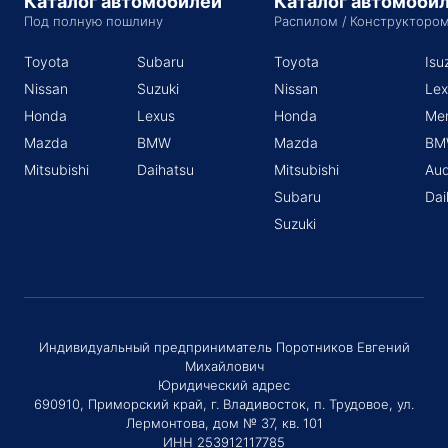
Каталог автомобилей
Каталог автомоби
Под полную пошлину
Распилом / Конструкторо
Toyota
Subaru
Toyota
Isu
Nissan
Suzuki
Nissan
Lex
Honda
Lexus
Honda
Me
Mazda
BMW
Mazda
BM
Mitsubishi
Daihatsu
Mitsubishi
Aud
Subaru
Dai
Suzuki
Индивидуальный предприниматель Поротников Евгений
Михайлович
Юридический адрес
690910, Приморский край, г. Владивосток, п. Трудовое, ул.
Лермонтова, дом № 37, кв. 101
ИНН 253912117785