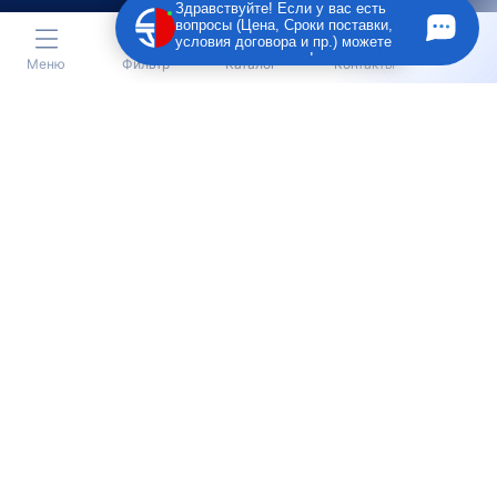
Здравствуйте! Если у вас есть
вопросы (Цена, Сроки поставки,
условия договора и пр.) можете
задать их мне в чат!
Меню
Фильтр
Каталог
Контакты