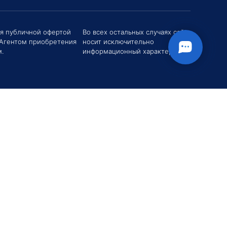
твуйте! Если у вас есть вопросы (Цена,
поставки, условия договора и пр.) можете
ся публичной офертой
Во всех остальных случаях сайт
их мне в чат!
 Агентом приобретения
носит исключительно
вгений Хоменко
.
информационный характер.