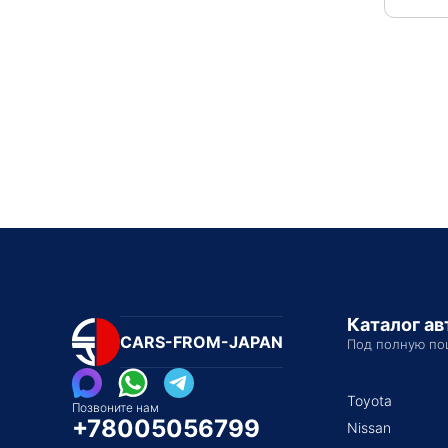
Каталог а
CARS-FROM-JAPAN
Под полную по
Toyota
Позвоните нам
+78005056799
Nissan