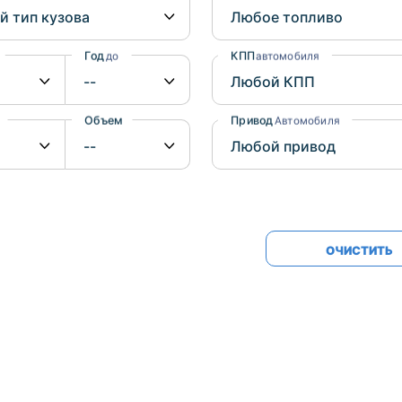
Honda
Mercedes-
Mazda
BMW
Год
КПП
до
автомобиля
Mitsubishi
Audi
Subaru
Daihatsu
Объем
Привод
от
до
Автомобиля
Suzuki
ОЧИСТИТЬ