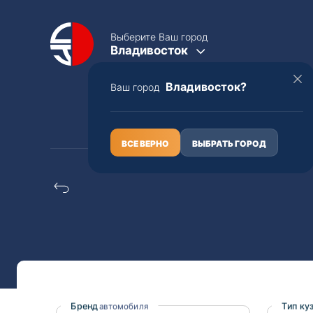
Выберите Ваш город
Владивосток
Владивосток?
Ваш город
КАТАЛОГ
О НАС
ВСЕ ВЕРНО
ВЫБРАТЬ ГОРОД
Suzuki subaru imprez
Полная пошлина
ЦЕЛЫЕ АВТО С ПТС
Toyota
Lexus
Nissan
Mercedes-B
Бренд
Тип ку
автомобиля