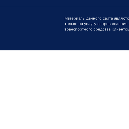
Здравс
Сроки 
Материалы данного сайта являют
задать 
только на услугу сопровождения
Е
транспортного средства Клиентом