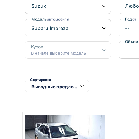
Honda
Daihatsu
Mazda
Tesla
Модель
Год
автомобиля
от
Suzuki
Mitsubishi
Объем
Кузов
Subaru
В начале выберите модель
Сортировка