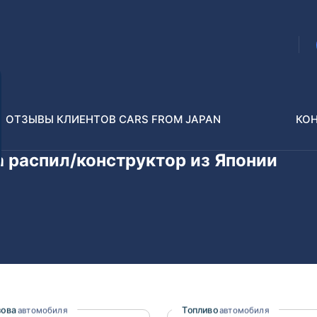
ОТЗЫВЫ КЛИЕНТОВ CARS FROM JAPAN
КО
a распил/конструктор из Японии
Распилы и конструкторы
В РАЗБОР БЕЗ ПТС
Toyota
Isuzu
enz
Nissan
Lexus
зова
Топливо
автомобиля
автомобиля