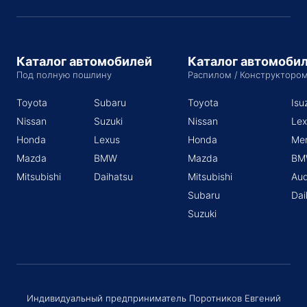
Каталог автомобилей
Каталог автомоби
Под полную пошлину
Распилом / Конструкторо
Toyota
Subaru
Toyota
Isu
Nissan
Suzuki
Nissan
Lex
Honda
Lexus
Honda
Me
Mazda
BMW
Mazda
BM
Mitsubishi
Daihatsu
Mitsubishi
Aud
Subaru
Dai
Suzuki
Индивидуальный предприниматель Поротников Евгений