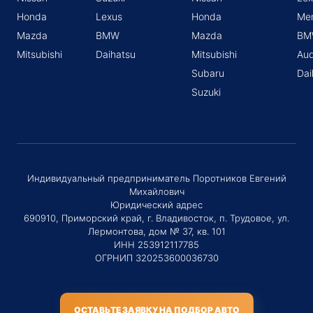
Honda
Lexus
Honda
Me
Mazda
BMW
Mazda
BM
Mitsubishi
Daihatsu
Mitsubishi
Aud
Subaru
Dai
Suzuki
Индивидуальный предприниматель Поротников Евгений
Михайлович
Юридический адрес
690910, Приморский край, г. Владивосток, п. Трудовое, ул.
Лермонтова, дом № 37, кв. 101
ИНН 253912117785
ОГРНИП 320253600036730
ОСТАВЬТЕ ЗАЯВКУ НА ПОДБОР АВТО