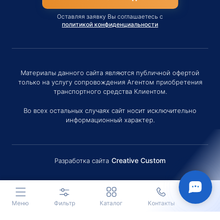
Оставляя заявку Вы соглашаетесь с
политикой конфиденциальности
Материалы данного сайта являются публичной офертой
только на услугу сопровождения Агентом приобретения
транспортного средства Клиентом.
Во всех остальных случаях сайт носит исключительно
информационный характер.
Creative Custom
Разработка сайта
Здравствуйте! Если у вас есть
вопросы (Цена, Сроки поставки,
условия договора и пр.) можете
задать их мне в чат!
Меню
Фильтр
Каталог
Контакты