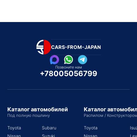
CARS-FROM-JAPAN
Позвоните нам
+78005056799
Каталог автомобилей
Каталог автомоби
Под полную пошлину
Распилом / Конструкторо
Toyota
Subaru
Toyota
Isu
Nissan
Suzuki
Nissan
Lex