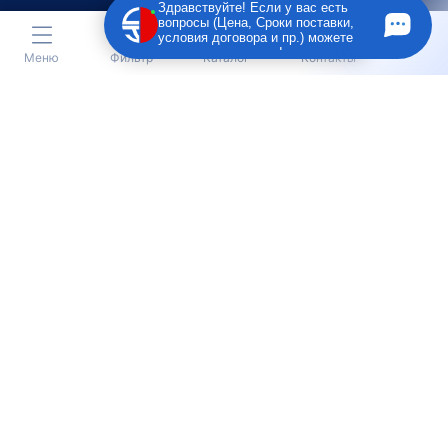
Здравствуйте! Если у вас есть
вопросы (Цена, Сроки поставки,
условия договора и пр.) можете
задать их мне в чат!
Меню
Фильтр
Каталог
Контакты