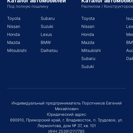
Каталог автомобилей
Каталог автомоби
Под полную пошлину
Распилом / Конструкторо
Toyota
Subaru
Toyota
Isu
Nissan
Suzuki
Nissan
Lex
Honda
Lexus
Honda
Me
Mazda
BMW
Mazda
BM
Mitsubishi
Daihatsu
Mitsubishi
Aud
Subaru
Dai
Suzuki
Индивидуальный предприниматель Поротников Евгений
Михайлович
Юридический адрес
690910, Приморский край, г. Владивосток, п. Трудовое, ул.
Лермонтова, дом № 37, кв. 101
ИНН 253912117785