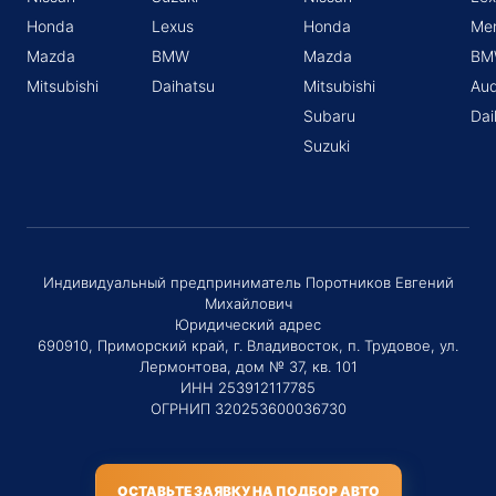
Honda
Lexus
Honda
Me
Mazda
BMW
Mazda
BM
Mitsubishi
Daihatsu
Mitsubishi
Aud
Subaru
Dai
Suzuki
Индивидуальный предприниматель Поротников Евгений
Михайлович
Юридический адрес
690910, Приморский край, г. Владивосток, п. Трудовое, ул.
Лермонтова, дом № 37, кв. 101
ИНН 253912117785
ОГРНИП 320253600036730
ОСТАВЬТЕ ЗАЯВКУ НА ПОДБОР АВТО