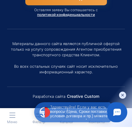
Оставляя заявку Вы соглашаетесь с
политикой конфиденциальности
Материалы данного сайта являются публичной офертой
только на услугу сопровождения Агентом приобретения
транспортного средства Клиентом.
Во всех остальных случаях сайт носит исключительно
информационный характер.
Creative Custom
Разработка сайта
Здравствуйте! Если у вас есть
вопросы (Цена, Сроки поставки,
условия договора и пр.) можете
задать их мне в чат!
Меню
Фильтр
Каталог
Контакты