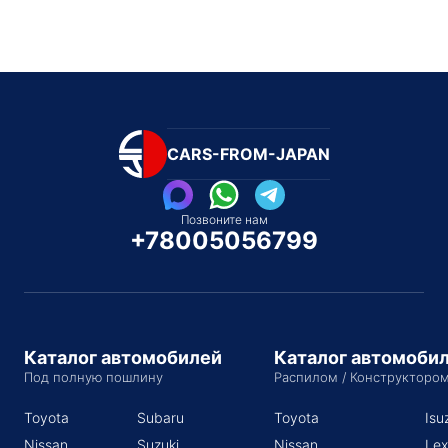
CARS-FROM-JAPAN
Позвоните нам
+78005056799
Каталог автомобилей
Каталог автомоби
Под полную пошлину
Распилом / Конструкторо
Toyota
Subaru
Toyota
Isu
Nissan
Suzuki
Nissan
Lex