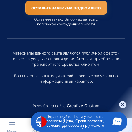
ОСТАВЬТЕ ЗАЯВКУ НА ПОДБОР АВТО
Оставляя заявку Вы соглашаетесь с
политикой конфиденциальности
Материалы данного сайта являются публичной офертой
только на услугу сопровождения Агентом приобретения
транспортного средства Клиентом.
Во всех остальных случаях сайт носит исключительно
информационный характер.
Creative Custom
Разработка сайта
Здравствуйте! Если у вас есть
вопросы (Цена, Сроки поставки,
условия договора и пр.) можете
задать их мне в чат!
Меню
Фильтр
Каталог
Контакты