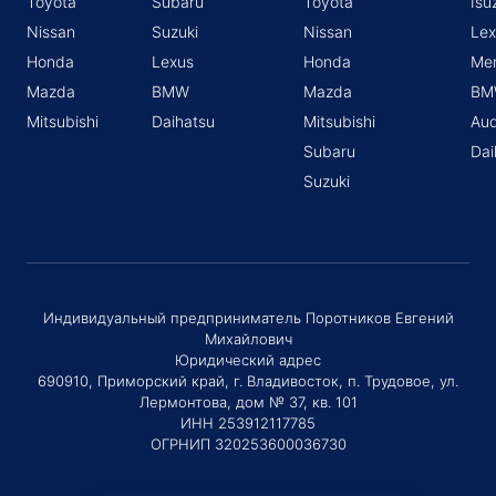
Toyota
Subaru
Toyota
Isu
Nissan
Suzuki
Nissan
Lex
Honda
Lexus
Honda
Me
Mazda
BMW
Mazda
BM
Mitsubishi
Daihatsu
Mitsubishi
Aud
Subaru
Dai
Suzuki
Индивидуальный предприниматель Поротников Евгений
Михайлович
Юридический адрес
690910, Приморский край, г. Владивосток, п. Трудовое, ул.
Лермонтова, дом № 37, кв. 101
ИНН 253912117785
ОГРНИП 320253600036730