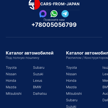
CARS-FROM-JAPAN
Позвоните нам
+78005056799
Каталог автомобилей
Каталог автомоби
Под полную пошлину
Распилом / Конструкторо
Toyota
Subaru
Toyota
Isu
Nissan
Suzuki
Nissan
Lex
Honda
Lexus
Honda
Me
Mazda
BMW
Mazda
BM
Mitsubishi
Daihatsu
Mitsubishi
Aud
Subaru
Dai
Suzuki