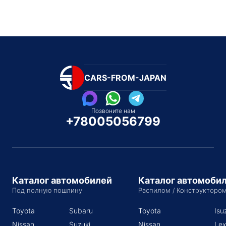
CARS-FROM-JAPAN
Позвоните нам
+78005056799
Каталог автомобилей
Каталог автомоби
Под полную пошлину
Распилом / Конструкторо
Toyota
Subaru
Toyota
Isu
Nissan
Suzuki
Nissan
Lex