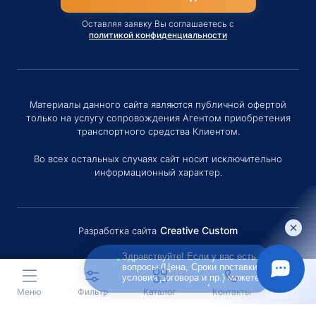
Оставляя заявку Вы соглашаетесь с
политикой конфиденциальности
Материалы данного сайта являются публичной офертой
только на услугу сопровождения Агентом приобретения
транспортного средства Клиентом.
Во всех остальных случаях сайт носит исключительно
информационный характер.
Creative Custom
Разработка сайта
Здравствуйте! Если у вас есть
вопросы (Цена, Сроки поставки,
условия договора и пр.) можете
задать их мне в чат!
Меню
Фильтр
Каталог
Контакты