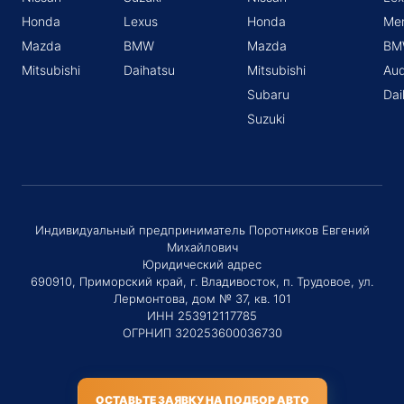
Honda
Lexus
Honda
Me
Mazda
BMW
Mazda
BM
Mitsubishi
Daihatsu
Mitsubishi
Aud
Subaru
Dai
Suzuki
Индивидуальный предприниматель Поротников Евгений
Михайлович
Юридический адрес
690910, Приморский край, г. Владивосток, п. Трудовое, ул.
Лермонтова, дом № 37, кв. 101
ИНН 253912117785
ОГРНИП 320253600036730
ОСТАВЬТЕ ЗАЯВКУ НА ПОДБОР АВТО