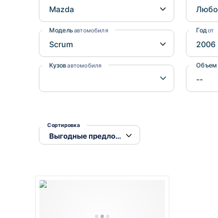
Honda
Daihatsu
Mazda
Tesla
Модель
Год
автомобиля
от
Suzuki
Mitsubishi
Кузов
Объем
автомобиля
Subaru
Сортировка