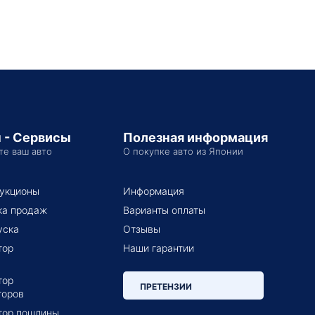
 - Сервисы
Полезная информация
те ваш авто
О покупке авто из Японии
укционы
Информация
ка продаж
Варианты оплаты
уска
Отзывы
тор
Наши гарантии
тор
ПРЕТЕНЗИИ
торов
тор пошлины