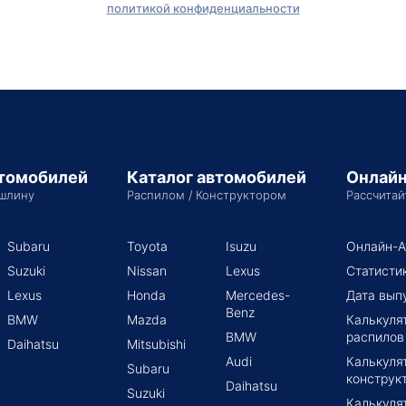
политикой конфиденциальности
втомобилей
Каталог автомобилей
Онлайн
шлину
Распилом / Конструктором
Рассчитай
Subaru
Toyota
Isuzu
Онлайн-А
Suzuki
Nissan
Lexus
Статисти
Lexus
Honda
Mercedes-
Дата вып
Benz
BMW
Mazda
Калькуля
BMW
распилов
Daihatsu
Mitsubishi
Audi
Калькуля
Subaru
конструк
Daihatsu
Suzuki
Калькуля