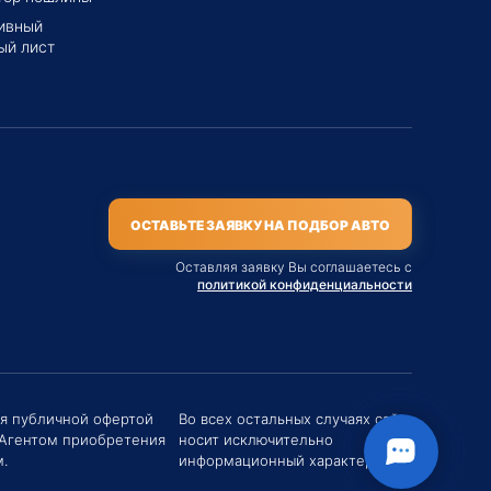
ивный
ый лист
ОСТАВЬТЕ ЗАЯВКУ НА ПОДБОР АВТО
Оставляя заявку Вы соглашаетесь с
политикой конфиденциальности
твуйте! Если у вас есть вопросы (Цена,
ся публичной офертой
Во всех остальных случаях сайт
поставки, условия договора и пр.) можете
 Агентом приобретения
носит исключительно
их мне в чат!
.
информационный характер.
вгений Хоменко