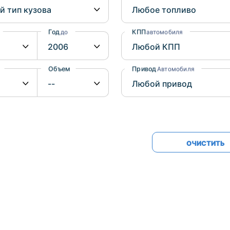
Honda
Mercedes-
Mazda
BMW
Год
КПП
до
автомобиля
Mitsubishi
Audi
Subaru
Daihatsu
Объем
Привод
от
до
Автомобиля
Suzuki
ОЧИСТИТЬ