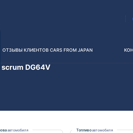
ОТЗЫВЫ КЛИЕНТОВ CARS FROM JAPAN
КО
 scrum DG64V
Распилы и конструкторы
В РАЗБОР БЕЗ ПТС
Toyota
Isuzu
enz
Nissan
Lexus
зова
Топливо
автомобиля
автомобиля