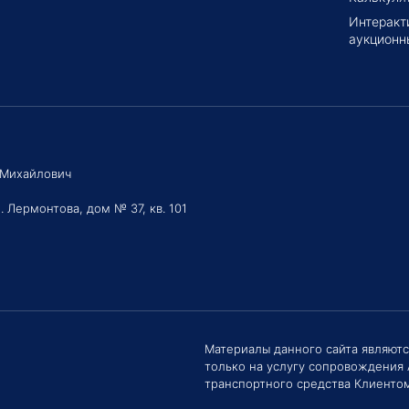
Интеракт
аукционн
 Михайлович
. Лермонтова, дом № 37, кв. 101
Здравс
Материалы данного сайта являют
Сроки 
только на услугу сопровождения
задать 
транспортного средства Клиентом
Е