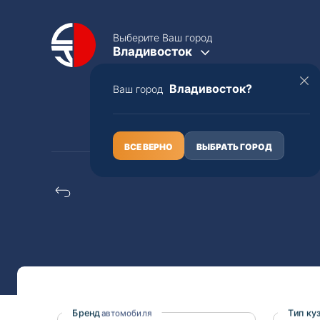
Выберите Ваш город
Владивосток
Владивосток?
Ваш город
КАТАЛОГ
О НАС
ВСЕ ВЕРНО
ВЫБРАТЬ ГОРОД
Конструкторы Mazda
Полная пошлина
ЦЕЛЫЕ АВТО С ПТС
Toyota
Lexus
Nissan
Mercedes-B
Бренд
Тип ку
автомобиля