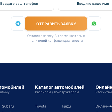
Введите ваш телефон
Введите вашe имя
ОТПРАВИТЬ ЗАЯВКУ
Оставляя заявку Вы соглашаетесь с
политикой конфиденциальности
втомобилей
Каталог автомобилей
Онлайн
шлину
Распилом / Конструктором
Рассчитай
Subaru
Toyota
Isuzu
Онлайн-А