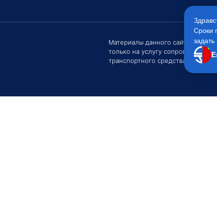
Здравс
Сроки 
задать 
Материалы данного сайта являют
только на услугу сопровождения
Е
транспортного средства Клиентом