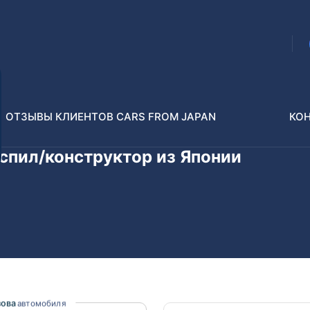
ОТЗЫВЫ КЛИЕНТОВ CARS FROM JAPAN
КО
аспил/конструктор из Японии
Распилы и конструкторы
В РАЗБОР БЕЗ ПТС
Toyota
Isuzu
enz
Nissan
Lexus
зова
автомобиля