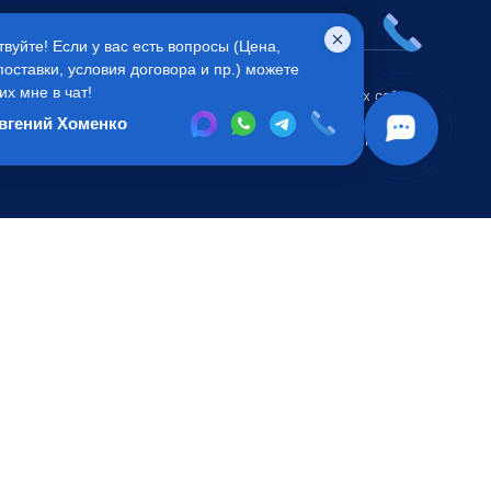
твуйте! Если у вас есть вопросы (Цена,
поставки, условия договора и пр.) можете
их мне в чат!
ся публичной офертой
Во всех остальных случаях сайт
 Агентом приобретения
носит исключительно
вгений Хоменко
.
информационный характер.