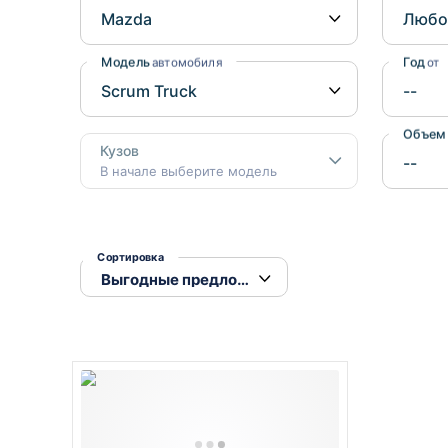
Honda
Daihatsu
Mazda
Tesla
Модель
Год
автомобиля
от
Suzuki
Mitsubishi
Объем
Кузов
Subaru
В начале выберите модель
Сортировка