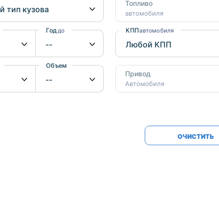
Honda
Mercedes-
Топливо
автомобиля
Mazda
BMW
Год
КПП
до
автомобиля
Mitsubishi
Audi
Subaru
Daihatsu
Объем
от
до
Привод
Suzuki
Автомобиля
ОЧИСТИТЬ