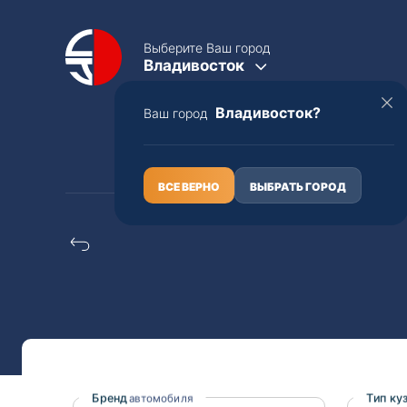
Выберите Ваш город
Владивосток
Владивосток?
Ваш город
КАТАЛОГ
О НАС
ВСЕ ВЕРНО
ВЫБРАТЬ ГОРОД
Mazda scrum truck р
Полная пошлина
ЦЕЛЫЕ АВТО С ПТС
Toyota
Lexus
Nissan
Mercedes-B
Бренд
Тип ку
автомобиля