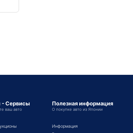
 - Сервисы
Полезная информация
те ваш авто
О покупке авто из Японии
укционы
Информация