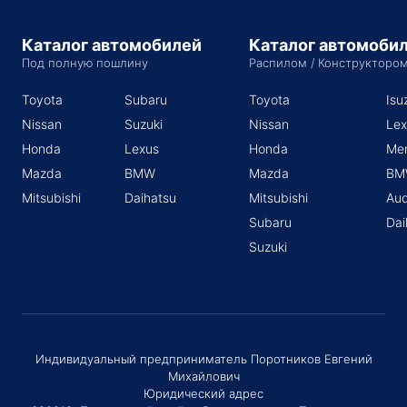
Каталог автомобилей
Каталог автомоби
Под полную пошлину
Распилом / Конструкторо
Toyota
Subaru
Toyota
Isu
Nissan
Suzuki
Nissan
Lex
Honda
Lexus
Honda
Me
Mazda
BMW
Mazda
BM
Mitsubishi
Daihatsu
Mitsubishi
Aud
Subaru
Dai
Suzuki
Индивидуальный предприниматель Поротников Евгений
Михайлович
Юридический адрес