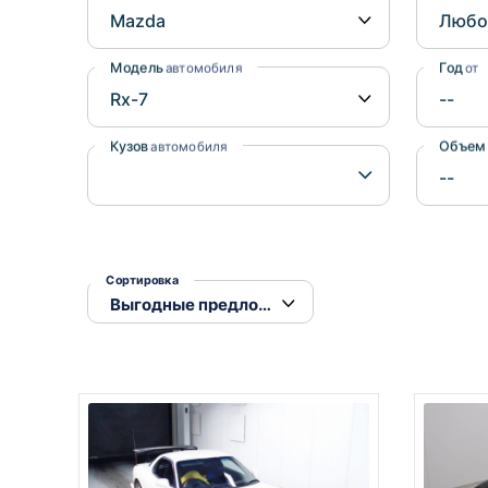
Honda
Daihatsu
Mazda
Tesla
Модель
Год
автомобиля
от
Suzuki
Mitsubishi
Кузов
Объем
автомобиля
Subaru
Сортировка