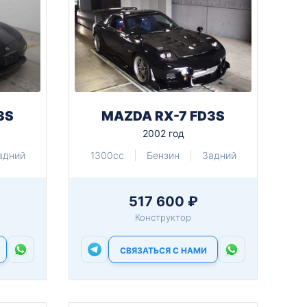
3S
MAZDA RX-7 FD3S
2002 год
адний
1300cc
Бензин
Задний
517 600 ₽
Конструктор
СВЯЗАТЬСЯ С НАМИ