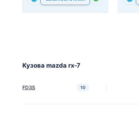
Кузова mazda rx-7
FD3S
10