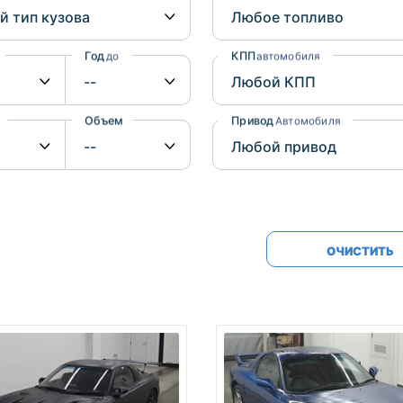
Honda
Mercedes-
Mazda
BMW
Год
КПП
до
автомобиля
Mitsubishi
Audi
Subaru
Daihatsu
Объем
Привод
от
до
Автомобиля
Suzuki
ОЧИСТИТЬ