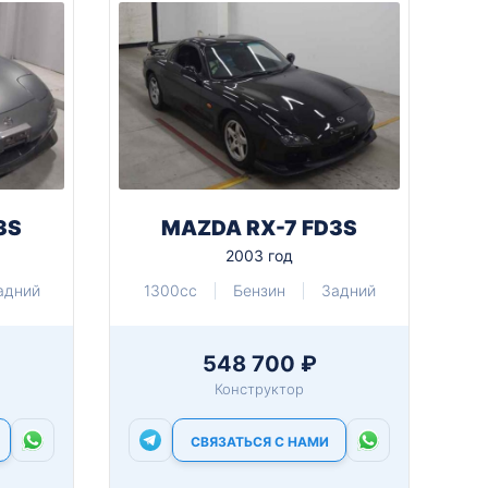
3S
MAZDA RX-7 FD3S
2003 год
адний
1300cc
Бензин
Задний
548 700 ₽
Конструктор
СВЯЗАТЬСЯ С НАМИ