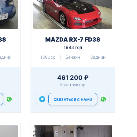
3S
MAZDA RX-7 FD3S
1993 год
адний
1300cc
Бензин
Задний
461 200 ₽
Конструктор
СВЯЗАТЬСЯ С НАМИ