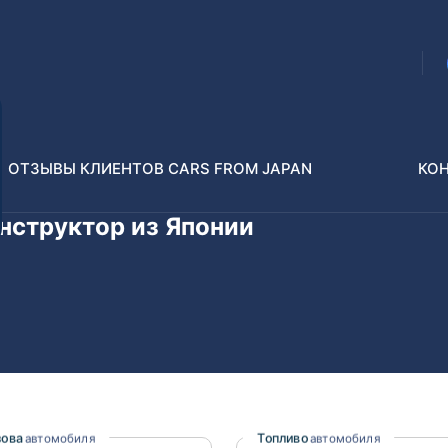
ОТЗЫВЫ КЛИЕНТОВ CARS FROM JAPAN
КО
онструктор из Японии
Распилы и конструкторы
В РАЗБОР БЕЗ ПТС
Toyota
Isuzu
enz
Nissan
Lexus
зова
Топливо
автомобиля
автомобиля