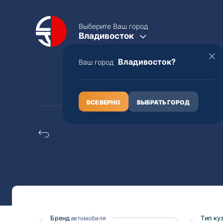
Выберите Ваш город
Владивосток
Владивосток?
Ваш город
КАТАЛОГ
О НАС
ВСЕ ВЕРНО
ВЫБРАТЬ ГОРОД
Mazda rx-7 распил/к
Полная пошлина
ЦЕЛЫЕ АВТО С ПТС
Toyota
Lexus
Nissan
Mercedes-B
Бренд
Тип ку
автомобиля