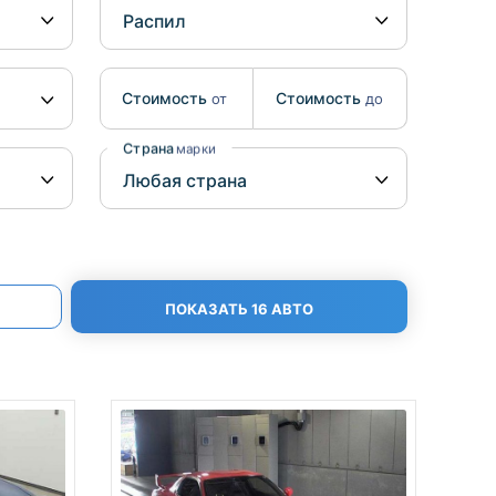
Benz
Mazda
Mitsubishi
Isuzu
Стоимость
Стоимость
от
до
Hino
Страна
марки
ПОКАЗАТЬ 16 АВТО