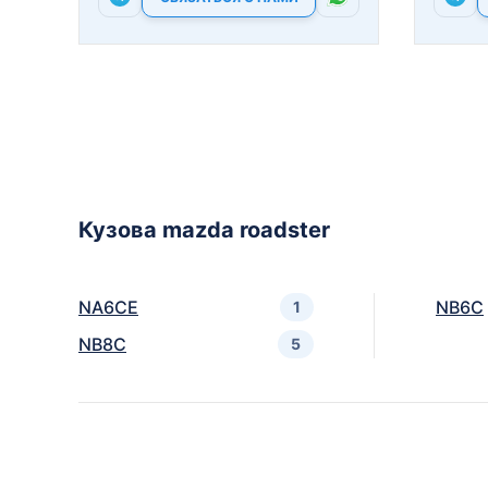
Кузова mazda roadster
NA6CE
NB6C
1
NB8C
5