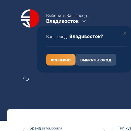
Выберите Ваш город
Владивосток
Владивосток?
Ваш город
КАТАЛОГ
О НАС
ВСЕ ВЕРНО
ВЫБРАТЬ ГОРОД
Mazda roadster расп
Полная пошлина
ЦЕЛЫЕ АВТО С ПТС
Toyota
Lexus
Nissan
Mercedes-B
Бренд
Тип ку
автомобиля