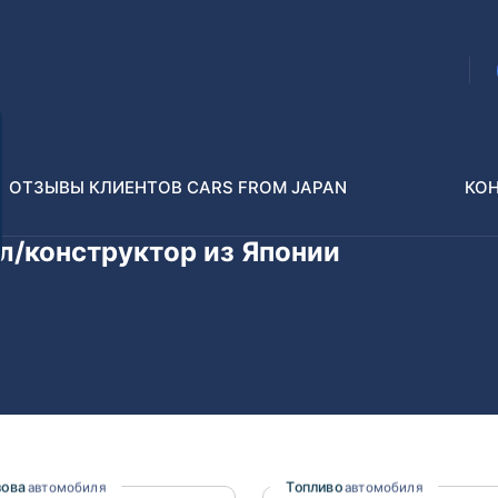
ОТЗЫВЫ КЛИЕНТОВ CARS FROM JAPAN
КО
ил/конструктор из Японии
Распилы и конструкторы
В РАЗБОР БЕЗ ПТС
Toyota
Isuzu
enz
Nissan
Lexus
зова
Топливо
автомобиля
автомобиля