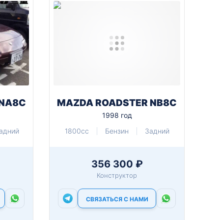
 NA8C
MAZDA ROADSTER NB8C
1998 год
адний
1800cc
Бензин
Задний
356 300 ₽
Конструктор
СВЯЗАТЬСЯ С НАМИ