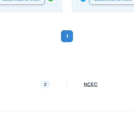
1
NCEC
2