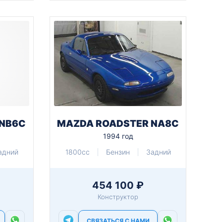
 NB6C
MAZDA ROADSTER NA8C
1994 год
адний
1800cc
Бензин
Задний
454 100 ₽
Конструктор
СВЯЗАТЬСЯ С НАМИ