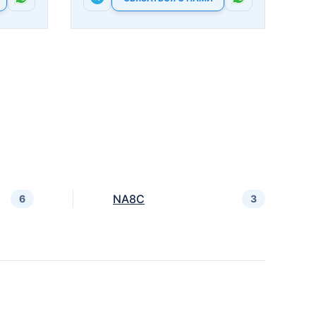
NA8C
6
3