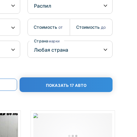
Benz
Mazda
Mitsubishi
Isuzu
Стоимость
Стоимость
от
до
Hino
Страна
марки
ПОКАЗАТЬ 17 АВТО