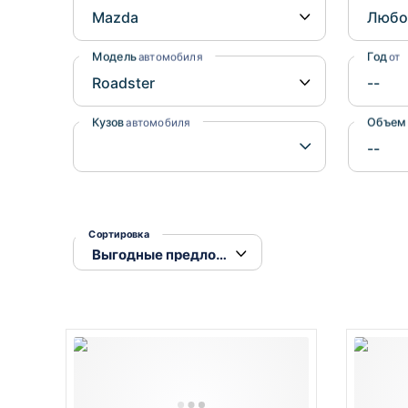
Honda
Daihatsu
Mazda
Tesla
Модель
Год
автомобиля
от
Suzuki
Mitsubishi
Кузов
Объем
автомобиля
Subaru
Сортировка