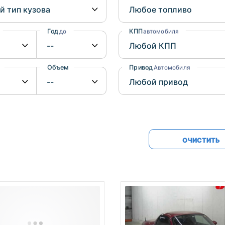
Honda
Mercedes-
Mazda
BMW
Год
КПП
до
автомобиля
Mitsubishi
Audi
Subaru
Daihatsu
Объем
Привод
от
до
Автомобиля
Suzuki
ОЧИСТИТЬ