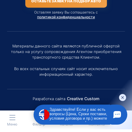
ОСТАВЬТЕ ЗАЯВКУ НА ПОДБОР АВТО
Оставляя заявку Вы соглашаетесь с
политикой конфиденциальности
Материалы данного сайта являются публичной офертой
только на услугу сопровождения Агентом приобретения
транспортного средства Клиентом.
Во всех остальных случаях сайт носит исключительно
информационный характер.
Creative Custom
Разработка сайта
Здравствуйте! Если у вас есть
вопросы (Цена, Сроки поставки,
условия договора и пр.) можете
задать их мне в чат!
Меню
Фильтр
Каталог
Контакты