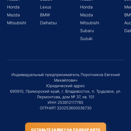
Honda
Lexus
Honda
Me
Mazda
BMW
Mazda
BM
Mitsubishi
Daihatsu
Mitsubishi
Aud
Subaru
Dai
Suzuki
Индивидуальный предприниматель Поротников Евгений
Михайлович
Юридический адрес
690910, Приморский край, г. Владивосток, п. Трудовое, ул.
Лермонтова, дом № 37, кв. 101
ИНН 253912117785
ОГРНИП 320253600036730
ОСТАВЬТЕ ЗАЯВКУ НА ПОДБОР АВТО