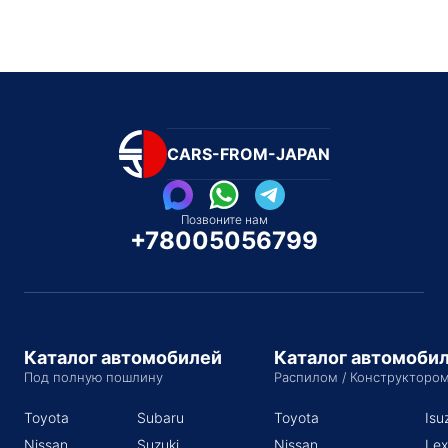
CARS-FROM-JAPAN
Позвоните нам
+78005056799
Каталог автомобилей
Каталог автомоби
Под полную пошлину
Распилом / Конструкторо
Toyota
Subaru
Toyota
Isu
Nissan
Suzuki
Nissan
Lex