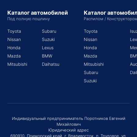
Каталог автомобилей
Каталог автомоби
Под полную пошлину
Распилом / Конструкторо
Toyota
Subaru
Toyota
Isu
Nissan
Suzuki
Nissan
Lex
Honda
Lexus
Honda
Me
Mazda
BMW
Mazda
BM
Mitsubishi
Daihatsu
Mitsubishi
Aud
Subaru
Dai
Suzuki
Индивидуальный предприниматель Поротников Евгений
Михайлович
Юридический адрес
690910, Приморский край, г. Владивосток, п. Трудовое, ул.