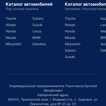
Каталог автомобилей
Каталог автомоби
Под полную пошлину
Распилом / Конструкторо
Toyota
Subaru
Toyota
Isu
Nissan
Suzuki
Nissan
Lex
Honda
Lexus
Honda
Me
Mazda
BMW
Mazda
BM
Mitsubishi
Daihatsu
Mitsubishi
Aud
Subaru
Dai
Suzuki
Индивидуальный предприниматель Поротников Евгений
Михайлович
Юридический адрес
690910, Приморский край, г. Владивосток, п. Трудовое, ул.
Лермонтова, дом № 37, кв. 101