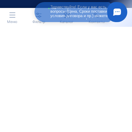
Здравствуйте! Если у вас есть
вопросы (Цена, Сроки поставки,
условия договора и пр.) можете
задать их мне в чат!
Меню
Фильтр
Каталог
Контакты