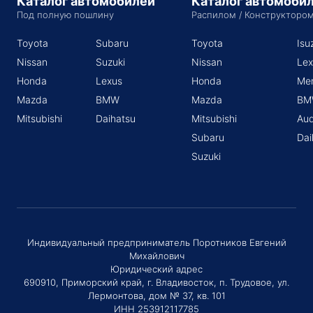
Каталог автомобилей
Каталог автомоби
Под полную пошлину
Распилом / Конструкторо
Toyota
Subaru
Toyota
Isu
Nissan
Suzuki
Nissan
Lex
Honda
Lexus
Honda
Me
Mazda
BMW
Mazda
BM
Mitsubishi
Daihatsu
Mitsubishi
Aud
Subaru
Dai
Suzuki
Индивидуальный предприниматель Поротников Евгений
Михайлович
Юридический адрес
690910, Приморский край, г. Владивосток, п. Трудовое, ул.
Лермонтова, дом № 37, кв. 101
ИНН 253912117785