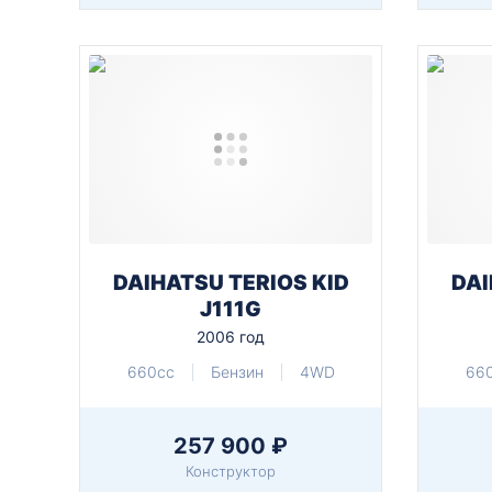
DAIHATSU TERIOS KID
DAI
J111G
2006 год
660cc
Бензин
4WD
66
257 900 ₽
Конструктор