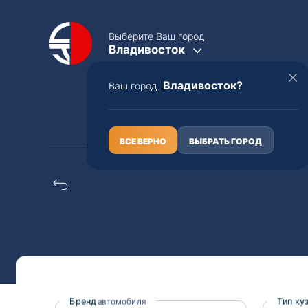
Выберите Ваш город
Владивосток
Владивосток?
Ваш город
КАТАЛОГ
О НАС
ВСЕ ВЕРНО
ВЫБРАТЬ ГОРОД
Daihatsu terios kid 
Полная пошлина
ЦЕЛЫЕ АВТО С ПТС
Toyota
Lexus
Nissan
Mercedes-B
Бренд
Тип ку
автомобиля