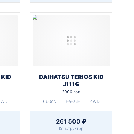
 KID
DAIHATSU TERIOS KID
J111G
2006 год
4WD
660cc
Бензин
4WD
261 500 ₽
Конструктор