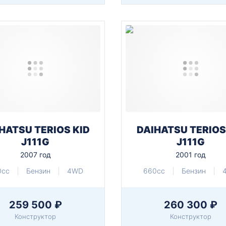
HATSU TERIOS KID
DAIHATSU TERIOS
J111G
J111G
2007 год
2001 год
0cc
Бензин
4WD
660cc
Бензин
259 500 ₽
260 300 ₽
Конструктор
Конструктор