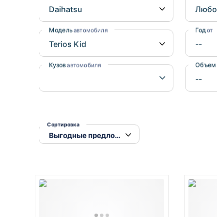
Honda
Daihatsu
Mazda
Tesla
Модель
Год
автомобиля
от
Suzuki
Mitsubishi
Кузов
Объем
автомобиля
Subaru
Сортировка