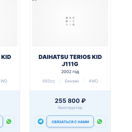
 KID
DAIHATSU TERIOS KID
J111G
2002 год
4WD
660cc
Бензин
4WD
255 800 ₽
Конструктор
СВЯЗАТЬСЯ С НАМИ