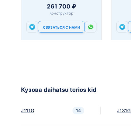
261 700 ₽
Конструктор
СВЯЗАТЬСЯ С НАМИ
Кузова daihatsu terios kid
J111G
J131G
14