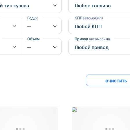
Honda
Mercedes-
Mazda
BMW
Год
КПП
до
автомобиля
Mitsubishi
Audi
Subaru
Daihatsu
Объем
Привод
от
до
Автомобиля
Suzuki
ОЧИСТИТЬ