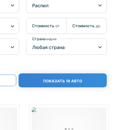
Benz
Mazda
Mitsubishi
Isuzu
Стоимость
Стоимость
от
до
Hino
Страна
марки
ПОКАЗАТЬ 19 АВТО