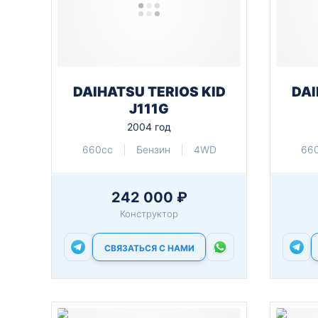
DAIHATSU TERIOS KID
DAI
J111G
2004 год
660cc
Бензин
4WD
66
242 000 ₽
Конструктор
СВЯЗАТЬСЯ С НАМИ