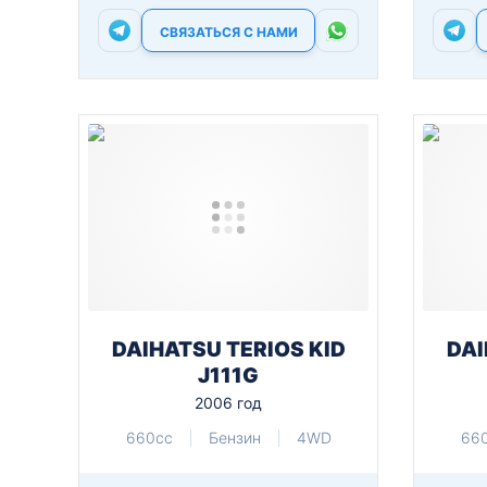
СВЯЗАТЬСЯ С НАМИ
DAIHATSU TERIOS KID
DAI
J111G
2006 год
660cc
Бензин
4WD
66