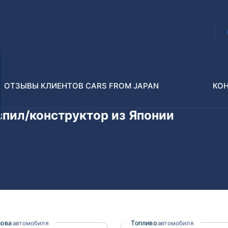
ОТЗЫВЫ КЛИЕНТОВ CARS FROM JAPAN
КО
распил/конструктор из Японии
Распилы и конструкторы
В РАЗБОР БЕЗ ПТС
Toyota
Isuzu
enz
Nissan
Lexus
зова
Топливо
автомобиля
автомобиля