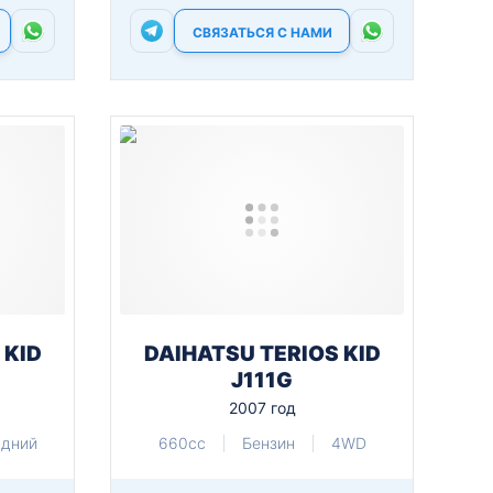
СВЯЗАТЬСЯ С НАМИ
 KID
DAIHATSU TERIOS KID
J111G
2007 год
адний
660cc
Бензин
4WD