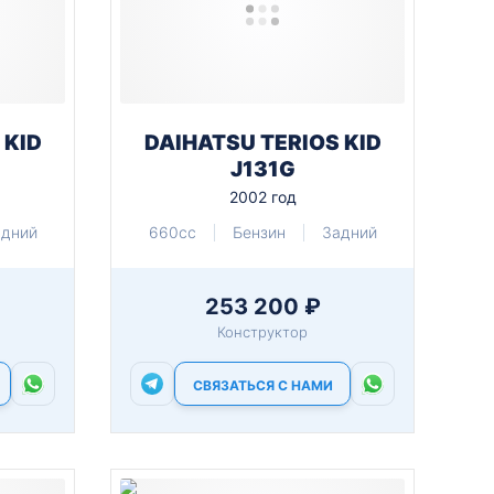
 KID
DAIHATSU TERIOS KID
J131G
2002 год
адний
660cc
Бензин
Задний
253 200 ₽
Конструктор
СВЯЗАТЬСЯ С НАМИ