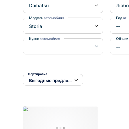
Honda
Daihatsu
Mazda
Tesla
Модель
Год
автомобиля
от
Suzuki
Mitsubishi
Кузов
Объем
автомобиля
Subaru
Сортировка