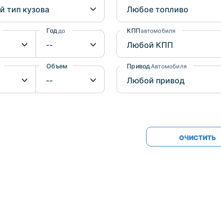
Honda
Mercedes-
Mazda
BMW
Год
КПП
до
автомобиля
Mitsubishi
Audi
Subaru
Daihatsu
Объем
Привод
от
до
Автомобиля
Suzuki
ОЧИСТИТЬ