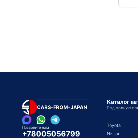
Каталог а
CARS-FROM-JAPAN
Под полную по
Toyota
Позвоните нам
+78005056799
Nissan