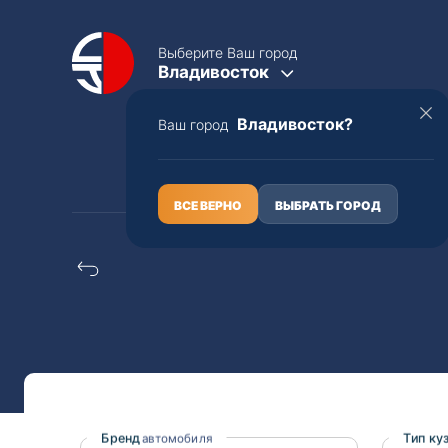
Выберите Ваш город
Владивосток
Владивосток?
Ваш город
КАТАЛОГ
О НАС
ВСЕ ВЕРНО
ВЫБРАТЬ ГОРОД
Daihatsu storia расп
Полная пошлина
ЦЕЛЫЕ АВТО С ПТС
Toyota
Lexus
Nissan
Mercedes-B
Бренд
Тип ку
автомобиля