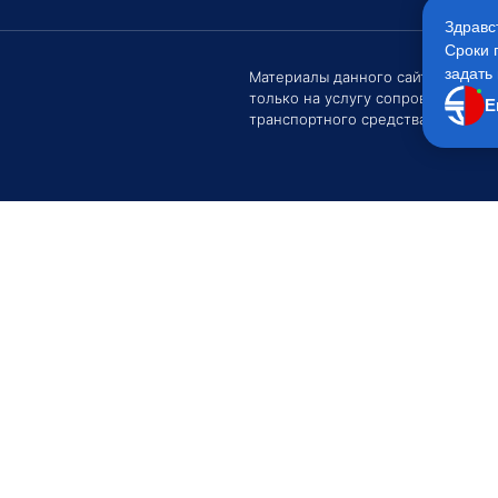
Здравс
Сроки 
задать 
Материалы данного сайта являют
только на услугу сопровождения
Е
транспортного средства Клиентом