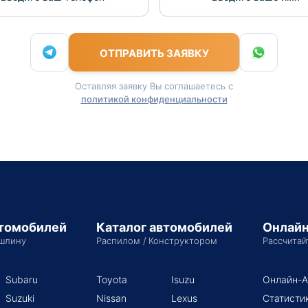
ОТПРАВИТЬ ЗАЯВКУ
Оставляя заявку Вы соглашаетесь с
политикой конфиденциальности
втомобилей
Каталог автомобилей
Онлайн
шлину
Распилом / Конструктором
Рассчитай
Subaru
Toyota
Isuzu
Онлайн-А
Suzuki
Nissan
Lexus
Статисти