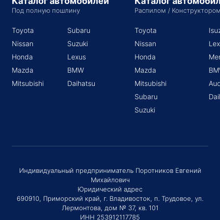
Каталог автомобилей
Каталог автомоби
Под полную пошлину
Распилом / Конструкторо
Toyota
Subaru
Toyota
Isu
Nissan
Suzuki
Nissan
Lex
Honda
Lexus
Honda
Me
Mazda
BMW
Mazda
BM
Mitsubishi
Daihatsu
Mitsubishi
Aud
Subaru
Dai
Suzuki
Индивидуальный предприниматель Поротников Евгений
Михайлович
Юридический адрес
690910, Приморский край, г. Владивосток, п. Трудовое, ул.
Лермонтова, дом № 37, кв. 101
ИНН 253912117785