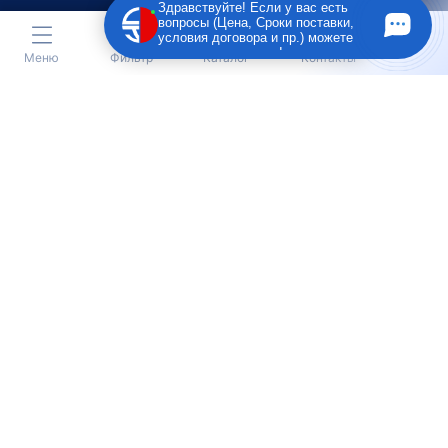
Здравствуйте! Если у вас есть
вопросы (Цена, Сроки поставки,
условия договора и пр.) можете
задать их мне в чат!
Меню
Фильтр
Каталог
Контакты