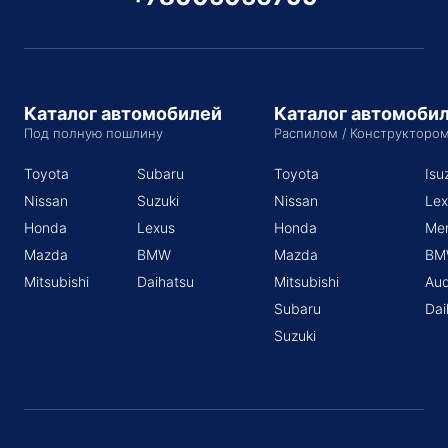
Каталог автомобилей
Каталог автомоби
Под полную пошлину
Распилом / Конструкторо
Toyota
Subaru
Toyota
Isu
Nissan
Suzuki
Nissan
Lex
Honda
Lexus
Honda
Me
Mazda
BMW
Mazda
BM
Mitsubishi
Daihatsu
Mitsubishi
Aud
Subaru
Dai
Suzuki