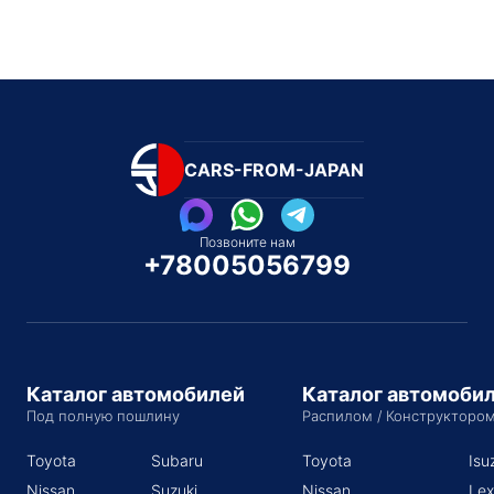
CARS-FROM-JAPAN
Позвоните нам
+78005056799
Каталог автомобилей
Каталог автомоби
Под полную пошлину
Распилом / Конструкторо
Toyota
Subaru
Toyota
Isu
Nissan
Suzuki
Nissan
Lex