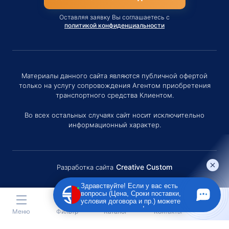
Оставляя заявку Вы соглашаетесь с
политикой конфиденциальности
Материалы данного сайта являются публичной офертой
только на услугу сопровождения Агентом приобретения
транспортного средства Клиентом.
Во всех остальных случаях сайт носит исключительно
информационный характер.
Creative Custom
Разработка сайта
Здравствуйте! Если у вас есть
вопросы (Цена, Сроки поставки,
условия договора и пр.) можете
задать их мне в чат!
Меню
Фильтр
Каталог
Контакты