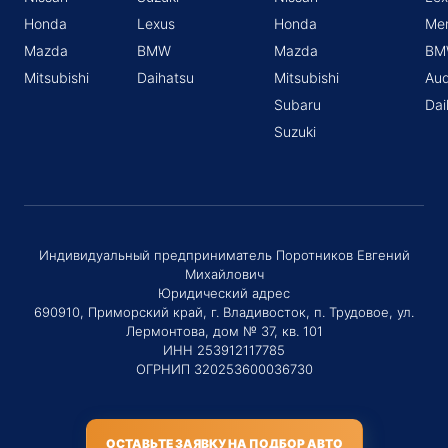
Honda
Lexus
Honda
Me
Mazda
BMW
Mazda
BM
Mitsubishi
Daihatsu
Mitsubishi
Aud
Subaru
Dai
Suzuki
Индивидуальный предприниматель Поротников Евгений
Михайлович
Юридический адрес
690910, Приморский край, г. Владивосток, п. Трудовое, ул.
Лермонтова, дом № 37, кв. 101
ИНН 253912117785
ОГРНИП 320253600036730
ОСТАВЬТЕ ЗАЯВКУ НА ПОДБОР АВТО