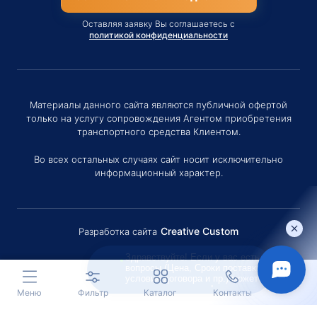
Оставляя заявку Вы соглашаетесь с
политикой конфиденциальности
Материалы данного сайта являются публичной офертой
только на услугу сопровождения Агентом приобретения
транспортного средства Клиентом.
Во всех остальных случаях сайт носит исключительно
информационный характер.
Creative Custom
Разработка сайта
Здравствуйте! Если у вас есть
вопросы (Цена, Сроки поставки,
условия договора и пр.) можете
задать их мне в чат!
Меню
Фильтр
Каталог
Контакты