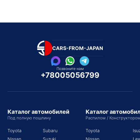
CARS-FROM-JAPAN
Позвоните нам
+78005056799
Каталог автомобилей
Каталог автомоби
Под полную пошлину
Распилом / Конструкторо
Toyota
Subaru
Toyota
Isu
Nissan
Suzuki
Nissan
Lex