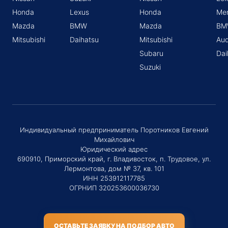
Honda
Lexus
Honda
Me
Mazda
BMW
Mazda
BM
Mitsubishi
Daihatsu
Mitsubishi
Aud
Subaru
Dai
Suzuki
Индивидуальный предприниматель Поротников Евгений
Михайлович
Юридический адрес
690910, Приморский край, г. Владивосток, п. Трудовое, ул.
Лермонтова, дом № 37, кв. 101
ИНН 253912117785
ОГРНИП 320253600036730
ОСТАВЬТЕ ЗАЯВКУ НА ПОДБОР АВТО