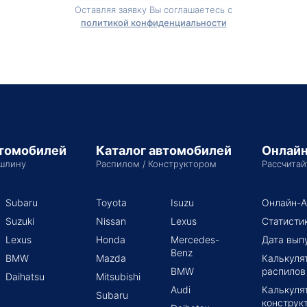
Оставляя заявку Вы соглашаетесь с
политикой конфиденциальности
втомобилей
Каталог автомобилей
Онлайн
шлину
Распилом / Конструктором
Рассчитай
Subaru
Toyota
Isuzu
Онлайн-А
Suzuki
Nissan
Lexus
Статисти
Lexus
Honda
Mercedes-
Дата вып
Benz
BMW
Mazda
Калькуля
BMW
распилов
Daihatsu
Mitsubishi
Audi
Калькуля
Subaru
конструк