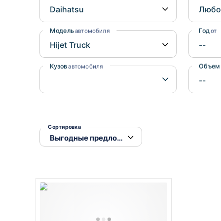
Honda
Daihatsu
Mazda
Tesla
Модель
Год
автомобиля
от
Suzuki
Mitsubishi
Кузов
Объем
автомобиля
Subaru
Сортировка