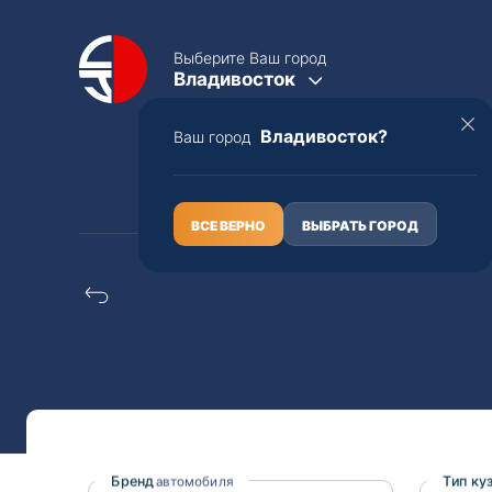
Выберите Ваш город
Владивосток
Владивосток?
Ваш город
КАТАЛОГ
О НАС
ВСЕ ВЕРНО
ВЫБРАТЬ ГОРОД
Конструкторы Daihats
Полная пошлина
ЦЕЛЫЕ АВТО С ПТС
Toyota
Lexus
Nissan
Mercedes-B
Бренд
Тип ку
автомобиля