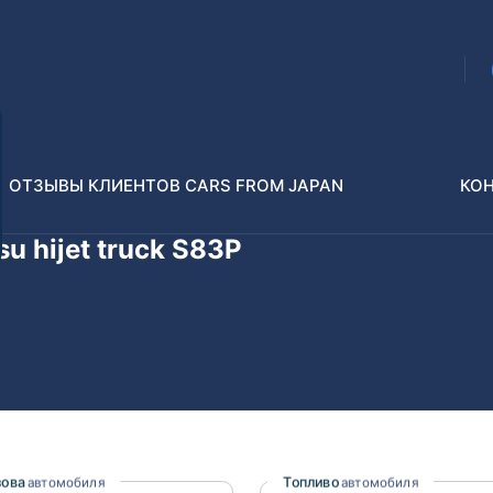
ОТЗЫВЫ КЛИЕНТОВ CARS FROM JAPAN
КО
u hijet truck S83P
Распилы и конструкторы
В РАЗБОР БЕЗ ПТС
Toyota
Isuzu
enz
Nissan
Lexus
зова
Топливо
автомобиля
автомобиля