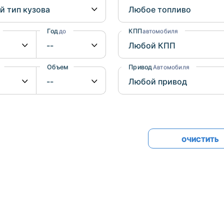
Honda
Mercedes-
Mazda
BMW
Год
КПП
до
автомобиля
Mitsubishi
Audi
Subaru
Daihatsu
Объем
Привод
от
до
Автомобиля
Suzuki
ОЧИСТИТЬ