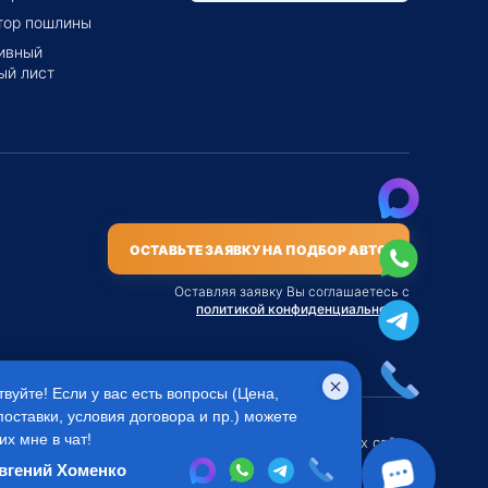
тор пошлины
ивный
ый лист
ОСТАВЬТЕ ЗАЯВКУ НА ПОДБОР АВТО
Оставляя заявку Вы соглашаетесь с
политикой конфиденциальности
твуйте! Если у вас есть вопросы (Цена,
поставки, условия договора и пр.) можете
их мне в чат!
ся публичной офертой
Во всех остальных случаях сайт
 Агентом приобретения
носит исключительно
вгений Хоменко
.
информационный характер.