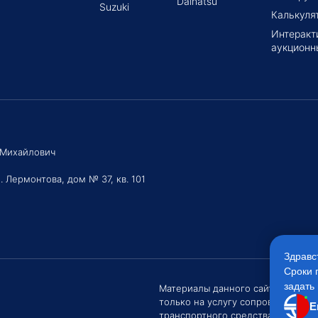
Daihatsu
Suzuki
Калькуля
Интеракт
аукционн
 Михайлович
. Лермонтова, дом № 37, кв. 101
Здравс
Сроки 
задать 
Материалы данного сайта являют
только на услугу сопровождения
Е
транспортного средства Клиентом