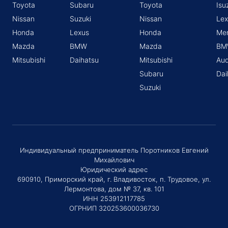
Toyota
Subaru
Toyota
Isu
Nissan
Suzuki
Nissan
Lex
Honda
Lexus
Honda
Me
Mazda
BMW
Mazda
BM
Mitsubishi
Daihatsu
Mitsubishi
Aud
Subaru
Dai
Suzuki
Индивидуальный предприниматель Поротников Евгений
Михайлович
Юридический адрес
690910, Приморский край, г. Владивосток, п. Трудовое, ул.
Лермонтова, дом № 37, кв. 101
ИНН 253912117785
ОГРНИП 320253600036730