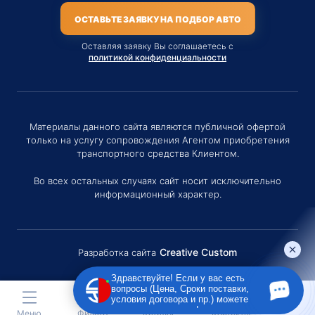
ОСТАВЬТЕ ЗАЯВКУ НА ПОДБОР АВТО
Оставляя заявку Вы соглашаетесь с
политикой конфиденциальности
Материалы данного сайта являются публичной офертой
только на услугу сопровождения Агентом приобретения
транспортного средства Клиентом.
Во всех остальных случаях сайт носит исключительно
информационный характер.
Creative Custom
Разработка сайта
Здравствуйте! Если у вас есть
вопросы (Цена, Сроки поставки,
условия договора и пр.) можете
задать их мне в чат!
Меню
Фильтр
Каталог
Контакты