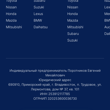
Toyota
Subaru
Toyota
Isu
Nissan
Suzuki
Nissan
Lex
Honda
Lexus
Honda
Me
Mazda
BMW
Mazda
BM
Mitsubishi
Daihatsu
Mitsubishi
Aud
Subaru
Dai
Suzuki
Индивидуальный предприниматель Поротников Евгений
Михайлович
Юридический адрес
690910, Приморский край, г. Владивосток, п. Трудовое, ул.
Лермонтова, дом № 37, кв. 101
ИНН 253912117785
ОГРНИП 320253600036730