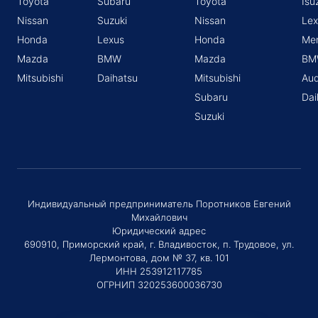
Toyota
Subaru
Toyota
Isu
Nissan
Suzuki
Nissan
Lex
Honda
Lexus
Honda
Me
Mazda
BMW
Mazda
BM
Mitsubishi
Daihatsu
Mitsubishi
Aud
Subaru
Dai
Suzuki
Индивидуальный предприниматель Поротников Евгений
Михайлович
Юридический адрес
690910, Приморский край, г. Владивосток, п. Трудовое, ул.
Лермонтова, дом № 37, кв. 101
ИНН 253912117785
ОГРНИП 320253600036730