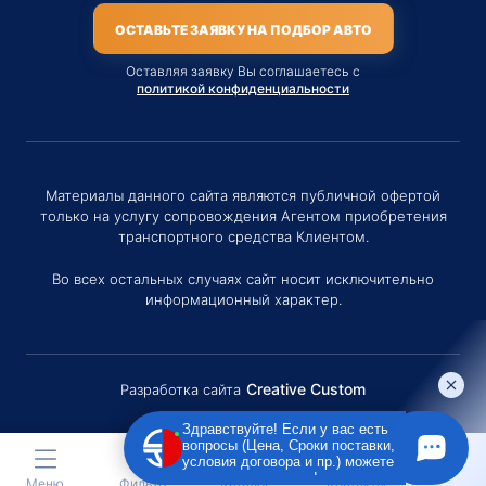
ОСТАВЬТЕ ЗАЯВКУ НА ПОДБОР АВТО
Оставляя заявку Вы соглашаетесь с
политикой конфиденциальности
Материалы данного сайта являются публичной офертой
только на услугу сопровождения Агентом приобретения
транспортного средства Клиентом.
Во всех остальных случаях сайт носит исключительно
информационный характер.
Creative Custom
Разработка сайта
Здравствуйте! Если у вас есть
вопросы (Цена, Сроки поставки,
условия договора и пр.) можете
задать их мне в чат!
Меню
Фильтр
Каталог
Контакты