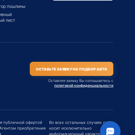
тор пошлины
ивный
ый лист
ОСТАВЬТЕ ЗАЯВКУ НА ПОДБОР АВТО
Оставляя заявку Вы соглашаетесь с
политикой конфиденциальности
твуйте! Если у вас есть вопросы (Цена,
поставки, условия договора и пр.) можете
ся публичной офертой
Во всех остальных случаях сайт
их мне в чат!
 Агентом приобретения
носит исключительно
вгений Хоменко
.
информационный характер.