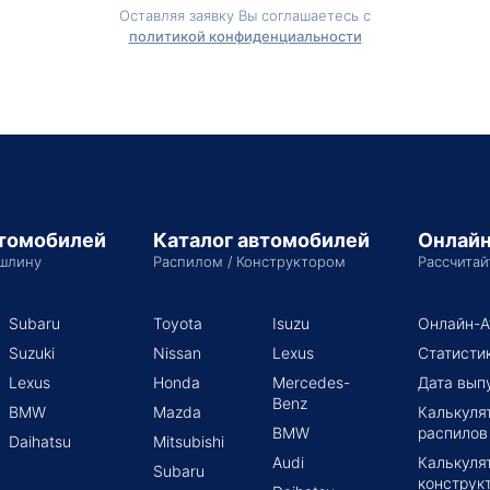
Оставляя заявку Вы соглашаетесь с
политикой конфиденциальности
втомобилей
Каталог автомобилей
Онлайн
шлину
Распилом / Конструктором
Рассчитай
Subaru
Toyota
Isuzu
Онлайн-А
Suzuki
Nissan
Lexus
Статисти
Lexus
Honda
Mercedes-
Дата вып
Benz
BMW
Mazda
Калькуля
BMW
распилов
Daihatsu
Mitsubishi
Audi
Калькуля
Subaru
конструк