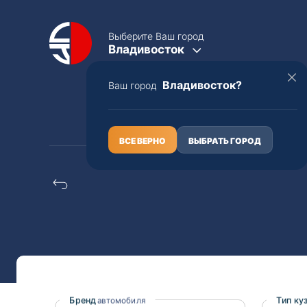
Выберите Ваш город
Владивосток
Владивосток?
Ваш город
КАТАЛОГ
О НАС
ВСЕ ВЕРНО
ВЫБРАТЬ ГОРОД
Конструкторы Daihats
Полная пошлина
ЦЕЛЫЕ АВТО С ПТС
Toyota
Lexus
Nissan
Mercedes-B
Бренд
Тип ку
автомобиля