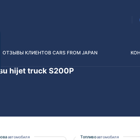
ОТЗЫВЫ КЛИЕНТОВ CARS FROM JAPAN
КО
u hijet truck S200P
Распилы и конструкторы
В РАЗБОР БЕЗ ПТС
Toyota
Isuzu
enz
Nissan
Lexus
зова
Топливо
автомобиля
автомобиля