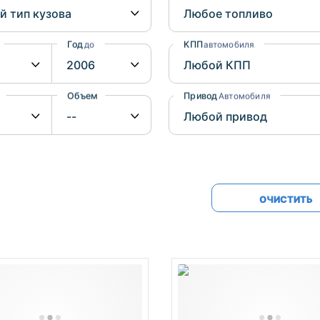
Honda
Mercedes-
Mazda
BMW
Год
КПП
до
автомобиля
Mitsubishi
Audi
Subaru
Daihatsu
Объем
Привод
от
до
Автомобиля
Suzuki
ОЧИСТИТЬ