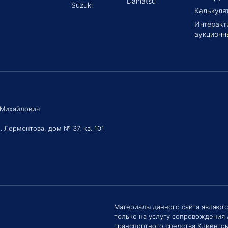
Daihatsu
Suzuki
Калькуля
Интеракт
аукционн
 Михайлович
. Лермонтова, дом № 37, кв. 101
Здравс
Сроки 
Материалы данного сайта являют
задать 
только на услугу сопровождения
Е
транспортного средства Клиентом