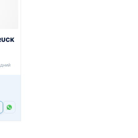
TRUCK
адний