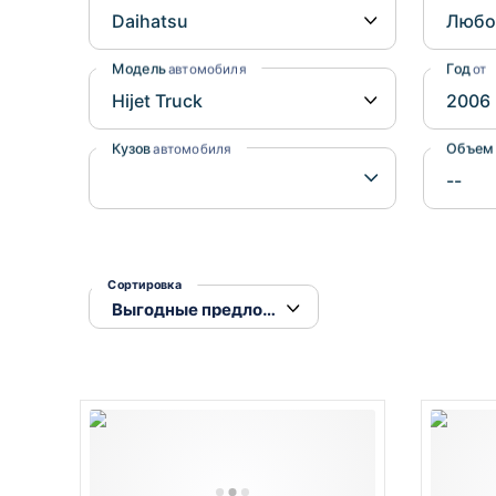
Honda
Daihatsu
Mazda
Tesla
Модель
Год
автомобиля
от
Suzuki
Mitsubishi
Кузов
Объем
автомобиля
Subaru
Сортировка