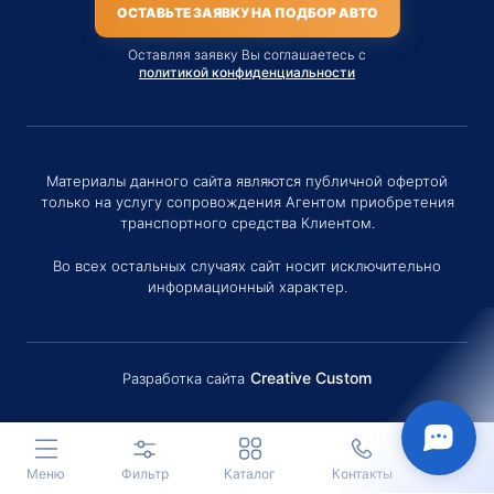
ОСТАВЬТЕ ЗАЯВКУ НА ПОДБОР АВТО
Оставляя заявку Вы соглашаетесь с
политикой конфиденциальности
Материалы данного сайта являются публичной офертой
только на услугу сопровождения Агентом приобретения
транспортного средства Клиентом.
Во всех остальных случаях сайт носит исключительно
информационный характер.
Creative Custom
Разработка сайта
Здравствуйте! Если у вас есть
вопросы (Цена, Сроки поставки,
условия договора и пр.) можете
задать их мне в чат!
Меню
Фильтр
Каталог
Контакты