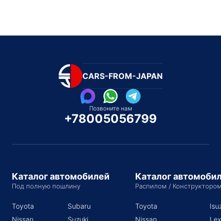
CARS-FROM-JAPAN
Позвоните нам
+78005056799
Каталог автомобилей
Каталог автомоби
Под полную пошлину
Распилом / Конструкторо
Toyota
Subaru
Toyota
Isu
Nissan
Suzuki
Nissan
Lex