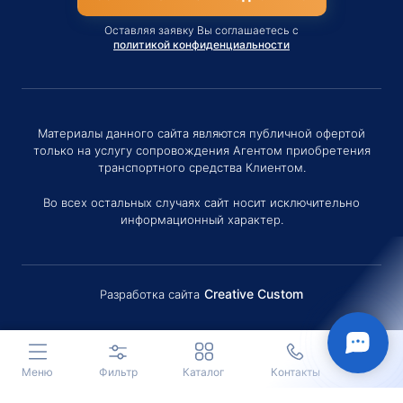
Оставляя заявку Вы соглашаетесь с
политикой конфиденциальности
Материалы данного сайта являются публичной офертой
только на услугу сопровождения Агентом приобретения
транспортного средства Клиентом.
Во всех остальных случаях сайт носит исключительно
информационный характер.
Creative Custom
Разработка сайта
Здравствуйте! Если у вас есть
вопросы (Цена, Сроки поставки,
условия договора и пр.) можете
задать их мне в чат!
Меню
Фильтр
Каталог
Контакты