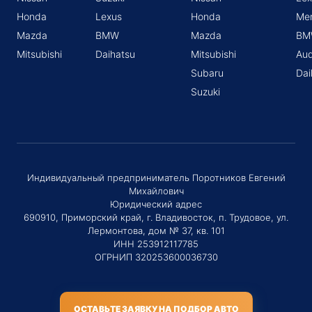
Honda
Lexus
Honda
Me
Mazda
BMW
Mazda
BM
Mitsubishi
Daihatsu
Mitsubishi
Aud
Subaru
Dai
Suzuki
Индивидуальный предприниматель Поротников Евгений
Михайлович
Юридический адрес
690910, Приморский край, г. Владивосток, п. Трудовое, ул.
Лермонтова, дом № 37, кв. 101
ИНН 253912117785
ОГРНИП 320253600036730
ОСТАВЬТЕ ЗАЯВКУ НА ПОДБОР АВТО