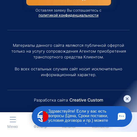
Оставляя заявку Вы соглашаетесь с
политикой конфиденциальности
Материалы данного сайта являются публичной офертой
только на услугу сопровождения Агентом приобретения
транспортного средства Клиентом.
Во всех остальных случаях сайт носит исключительно
информационный характер.
Creative Custom
Разработка сайта
Здравствуйте! Если у вас есть
вопросы (Цена, Сроки поставки,
условия договора и пр.) можете
задать их мне в чат!
Меню
Фильтр
Каталог
Контакты