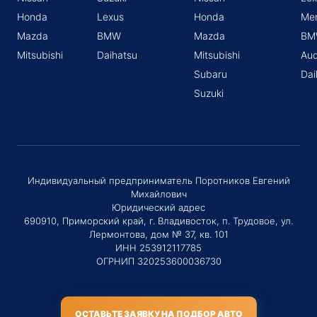
Honda
Lexus
Honda
Me
Mazda
BMW
Mazda
BM
Mitsubishi
Daihatsu
Mitsubishi
Aud
Subaru
Dai
Suzuki
Индивидуальный предприниматель Поротников Евгений
Михайлович
Юридический адрес
690910, Приморский край, г. Владивосток, п. Трудовое, ул.
Лермонтова, дом № 37, кв. 101
ИНН 253912117785
ОГРНИП 320253600036730
ОСТАВЬТЕ ЗАЯВКУ НА ПОДБОР АВТО