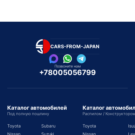
CARS-FROM-JAPAN
Позвоните нам
+78005056799
Каталог автомобилей
Каталог автомоби
Под полную пошлину
Распилом / Конструкторо
Toyota
Subaru
Toyota
Isu
Nissan
Suzuki
Nissan
Lex