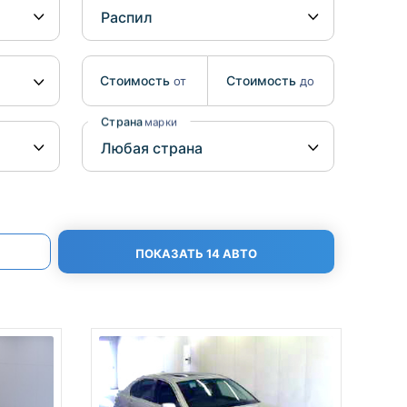
Benz
Mazda
Mitsubishi
Isuzu
Стоимость
Стоимость
от
до
Hino
Страна
марки
ПОКАЗАТЬ 14 АВТО