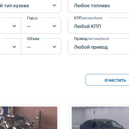
Honda
Mercedes-
Mazda
BMW
Год
КПП
до
автомобиля
Mitsubishi
Audi
Subaru
Daihatsu
Объем
Привод
от
до
Автомобиля
Suzuki
ОЧИСТИТЬ