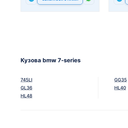
Кузова bmw 7-series
745LI
GG35
GL36
HL40
HL48