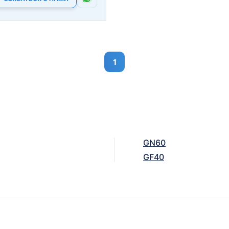
1
GN60
GF40