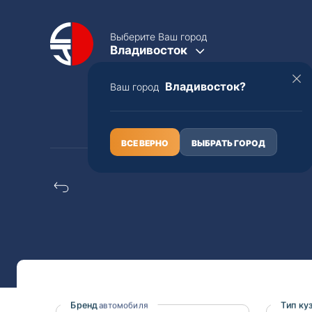
Выберите Ваш город
Владивосток
Владивосток?
Ваш город
КАТАЛОГ
О НАС
ВСЕ ВЕРНО
ВЫБРАТЬ ГОРОД
Bmw 7-series распил
Полная пошлина
ЦЕЛЫЕ АВТО С ПТС
Toyota
Lexus
Nissan
Mercedes-B
Бренд
Тип ку
автомобиля