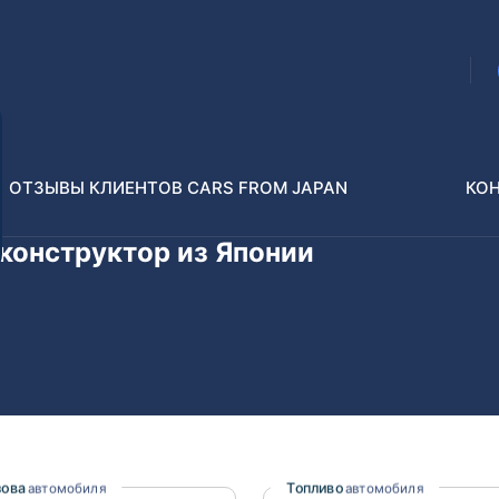
ОТЗЫВЫ КЛИЕНТОВ CARS FROM JAPAN
КО
/конструктор из Японии
Распилы и конструкторы
В РАЗБОР БЕЗ ПТС
Toyota
Isuzu
enz
Nissan
Lexus
зова
Топливо
автомобиля
автомобиля