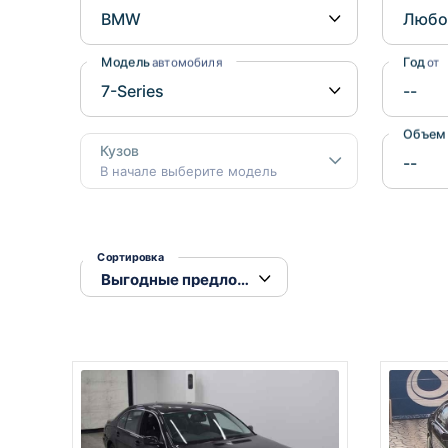
Honda
Daihatsu
Mazda
Tesla
Модель
Год
автомобиля
от
Suzuki
Mitsubishi
Объем
Кузов
Subaru
В начале выберите модель
Сортировка