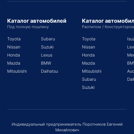
Каталог автомобилей
Каталог автомоби
Под полную пошлину
Распилом / Конструкторо
Toyota
Subaru
Toyota
Isu
Nissan
Suzuki
Nissan
Lex
Honda
Lexus
Honda
Me
Mazda
BMW
Mazda
BM
Mitsubishi
Daihatsu
Mitsubishi
Aud
Subaru
Dai
Suzuki
Индивидуальный предприниматель Поротников Евгений
Михайлович