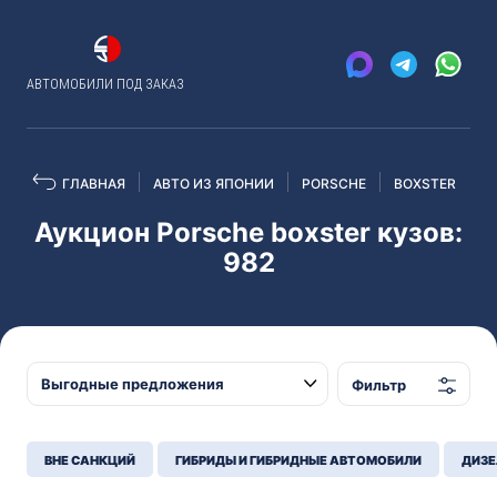
АВТОМОБИЛИ ПОД ЗАКАЗ
ГЛАВНАЯ
АВТО ИЗ ЯПОНИИ
PORSCHE
BOXSTER
Аукцион Porsche boxster кузов:
982
Фильтр
ВНЕ САНКЦИЙ
ГИБРИДЫ И ГИБРИДНЫЕ АВТОМОБИЛИ
ДИЗЕ