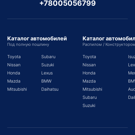
+78005056799
Каталог автомобилей
Каталог автомоби
Под полную пошлину
Распилом / Конструкторо
Toyota
Subaru
Toyota
Isu
Nissan
Suzuki
Nissan
Lex
Honda
Lexus
Honda
Me
Mazda
BMW
Mazda
BM
Mitsubishi
Daihatsu
Mitsubishi
Aud
Subaru
Dai
Suzuki