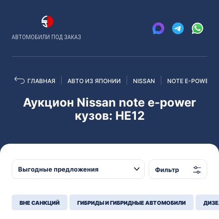
АВТОМОБИЛИ ПОД ЗАКАЗ
ГЛАВНАЯ
АВТО ИЗ ЯПОНИИ
NISSAN
NOTE E-POWER
Аукцион Nissan note e-power
кузов: HE12
Фильтр
ВНЕ САНКЦИЙ
ГИБРИДЫ И ГИБРИДНЫЕ АВТОМОБИЛИ
ДИЗЕ