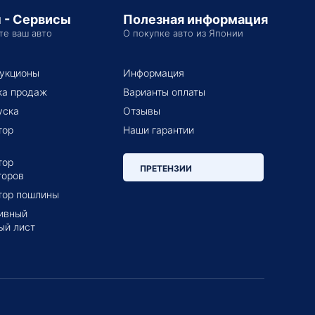
 - Сервисы
Полезная информация
те ваш авто
О покупке авто из Японии
укционы
Информация
ка продаж
Варианты оплаты
уска
Отзывы
тор
Наши гарантии
тор
ПРЕТЕНЗИИ
торов
тор пошлины
ивный
ый лист