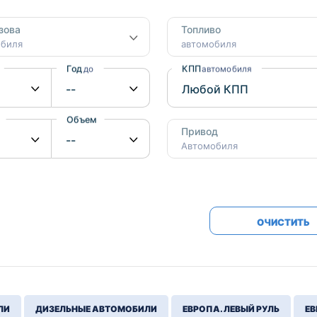
Honda
Mercedes-
зова
Топливо
Mazda
BMW
обиля
автомобиля
Mitsubishi
Audi
Год
КПП
до
автомобиля
Subaru
Daihatsu
Suzuki
Объем
от
до
Привод
Автомобиля
ОЧИСТИТЬ
ЛИ
ДИЗЕЛЬНЫЕ АВТОМОБИЛИ
ЕВРОПА. ЛЕВЫЙ РУЛЬ
ЕВ