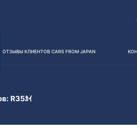
ОТЗЫВЫ КЛИЕНТОВ CARS FROM JAPAN
КО
Распилы и конструкторы
В РАЗБОР БЕЗ ПТС
ов: R35ｶｲ
Toyota
Isuzu
enz
Nissan
Lexus