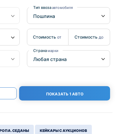
Benz
Mazda
Тип ввоза
автомобиля
Mitsubishi
Isuzu
Стоимость
Стоимость
от
до
Hino
Страна
марки
ПОКАЗАТЬ 1 АВТО
РОПА. СЕДАНЫ
КЕЙКАРЫ С АУКЦИОНОВ