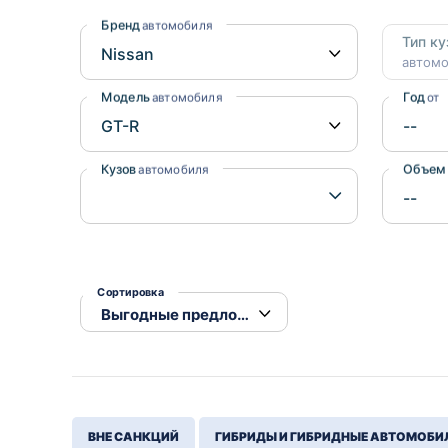
Honda
Daihatsu
Бренд
автомобиля
Тип ку
Mazda
Tesla
автом
Suzuki
Модель
Год
автомобиля
от
Mitsubishi
Subaru
Кузов
Объем
автомобиля
Сортировка
ВНЕ САНКЦИЙ
ГИБРИДЫ И ГИБРИДНЫЕ АВТОМОБИ