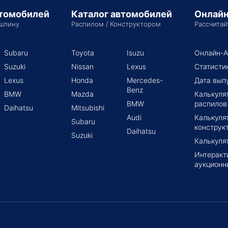
втомобилей
Каталог автомобилей
Онлайн
шлину
Распилом / Конструктором
Рассчитай
Subaru
Toyota
Isuzu
Онлайн-А
Suzuki
Nissan
Lexus
Статисти
Lexus
Honda
Mercedes-
Дата вып
Benz
BMW
Mazda
Калькуля
BMW
распилов
Daihatsu
Mitsubishi
Audi
Калькуля
Subaru
конструк
Daihatsu
Suzuki
Калькуля
Интеракт
аукционн