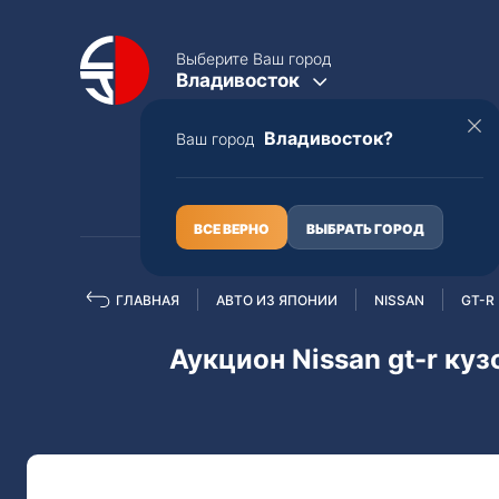
Выберите Ваш город
Владивосток
Владивосток?
Ваш город
КАТАЛОГ
О НАС
ВСЕ ВЕРНО
ВЫБРАТЬ ГОРОД
ГЛАВНАЯ
АВТО ИЗ ЯПОНИИ
NISSAN
GT-R
Полная пошлина
ЦЕЛЫЕ АВТО С ПТС
Аукцион Nissan gt-r куз
Toyota
Lexus
Nissan
Mercedes-B