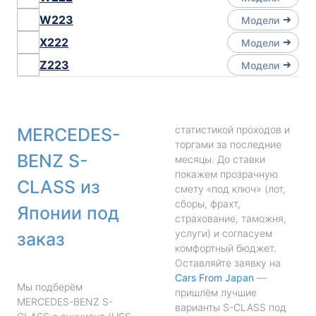
W223
Модели
X222
Модели
Z223
Модели
статистикой проходов и
MERCEDES-
торгами за последние
BENZ S-
месяцы. До ставки
покажем прозрачную
CLASS из
смету «под ключ» (лот,
сборы, фрахт,
Японии под
страхование, таможня,
услуги) и согласуем
заказ
комфортный бюджет.
Оставляйте заявку на
Cars From Japan
—
Мы подберём
пришлём лучшие
MERCEDES-BENZ S-
варианты S-CLASS под