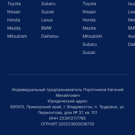
Toyota
Subaru
Toyota
Isu
Nissan
Suzuki
Nissan
Lex
Honda
Lexus
Honda
Me
Mazda
BMW
Mazda
BM
Mitsubishi
Daihatsu
Mitsubishi
Aud
Subaru
Dai
Suzuki
Индивидуальный предприниматель Поротников Евгений
Михайлович
Юридический адрес
690910, Приморский край, г. Владивосток, п. Трудовое, ул.
Лермонтова, дом № 37, кв. 101
ИНН 253912117785
ОГРНИП 320253600036730