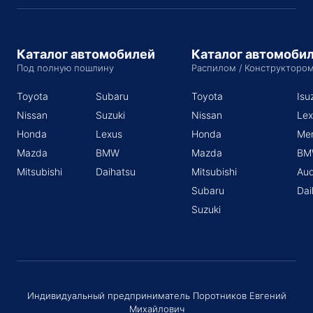
Каталог автомобилей
Каталог автомоби
Под полную пошлину
Распилом / Конструкторо
Toyota
Subaru
Toyota
Isu
Nissan
Suzuki
Nissan
Lex
Honda
Lexus
Honda
Me
Mazda
BMW
Mazda
BM
Mitsubishi
Daihatsu
Mitsubishi
Aud
Subaru
Dai
Suzuki
Индивидуальный предприниматель Поротников Евгений
Михайлович