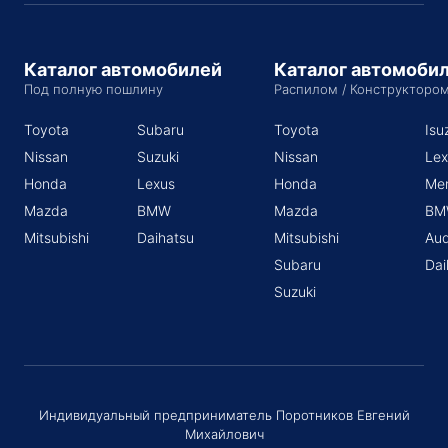
Каталог автомобилей
Каталог автомоби
Под полную пошлину
Распилом / Конструкторо
Toyota
Subaru
Toyota
Isu
Nissan
Suzuki
Nissan
Lex
Honda
Lexus
Honda
Me
Mazda
BMW
Mazda
BM
Mitsubishi
Daihatsu
Mitsubishi
Aud
Subaru
Dai
Suzuki
Индивидуальный предприниматель Поротников Евгений
Михайлович