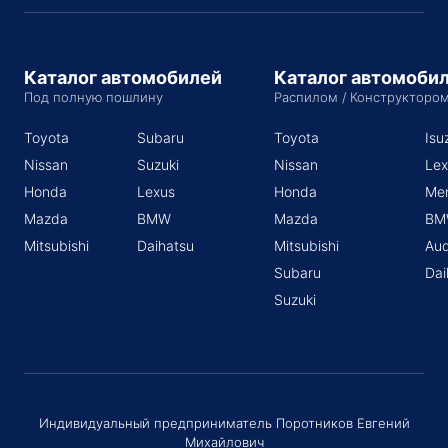
Каталог автомобилей
Каталог автомоби
Под полную пошлину
Распилом / Конструкторо
Toyota
Subaru
Toyota
Isu
Nissan
Suzuki
Nissan
Lex
Honda
Lexus
Honda
Me
Mazda
BMW
Mazda
BM
Mitsubishi
Daihatsu
Mitsubishi
Aud
Subaru
Dai
Suzuki
Индивидуальный предприниматель Поротников Евгений
Михайлович