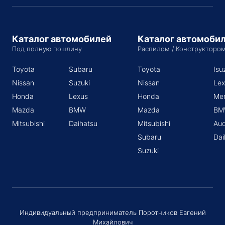
Каталог автомобилей
Каталог автомоби
Под полную пошлину
Распилом / Конструкторо
Toyota
Subaru
Toyota
Isu
Nissan
Suzuki
Nissan
Lex
Honda
Lexus
Honda
Me
Mazda
BMW
Mazda
BM
Mitsubishi
Daihatsu
Mitsubishi
Aud
Subaru
Dai
Suzuki
Индивидуальный предприниматель Поротников Евгений
Михайлович