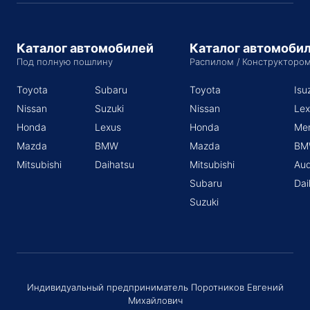
Каталог автомобилей
Каталог автомоби
Под полную пошлину
Распилом / Конструкторо
Toyota
Subaru
Toyota
Isu
Nissan
Suzuki
Nissan
Lex
Honda
Lexus
Honda
Me
Mazda
BMW
Mazda
BM
Mitsubishi
Daihatsu
Mitsubishi
Aud
Subaru
Dai
Suzuki
Индивидуальный предприниматель Поротников Евгений
Михайлович