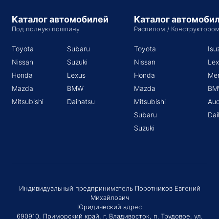
Каталог автомобилей
Каталог автомоби
Под полную пошлину
Распилом / Конструкторо
Toyota
Subaru
Toyota
Isu
Nissan
Suzuki
Nissan
Lex
Honda
Lexus
Honda
Me
Mazda
BMW
Mazda
BM
Mitsubishi
Daihatsu
Mitsubishi
Aud
Subaru
Dai
Suzuki
Индивидуальный предприниматель Поротников Евгений
Михайлович
Юридический адрес
690910, Приморский край, г. Владивосток, п. Трудовое, ул.