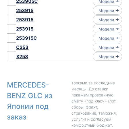
253905C
Модели
253915
Модели
253915
Модели
253915
Модели
253915C
Модели
C253
Модели
X253
Модели
торгами за последние
MERCEDES-
месяцы. До ставки
BENZ GLC из
покажем прозрачную
смету «под ключ» (лот,
Японии под
сборы, фрахт,
страхование, таможня,
заказ
услуги) и согласуем
комфортный бюджет.