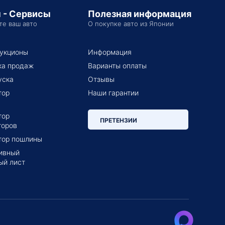
 - Сервисы
Полезная информация
те ваш авто
О покупке авто из Японии
укционы
Информация
ка продаж
Варианты оплаты
уска
Отзывы
тор
Наши гарантии
тор
ПРЕТЕНЗИИ
торов
тор пошлины
ивный
ый лист