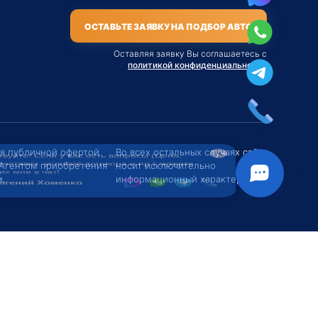
ОСТАВЬТЕ ЗАЯВКУ НА ПОДБОР АВТО
Оставляя заявку Вы соглашаетесь с
политикой конфиденциальности
твуйте! Если у вас есть вопросы (Цена,
поставки, условия договора и пр.) можете
их мне в чат!
ся публичной офертой
Во всех остальных случаях сайт
 Агентом приобретения
носит исключительно
вгений Хоменко
.
информационный характер.