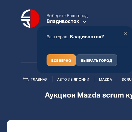
Выберите Ваш город
Владивосток
Владивосток?
Ваш город
КАТАЛОГ
О НАС
ВСЕ ВЕРНО
ВЫБРАТЬ ГОРОД
ГЛАВНАЯ
АВТО ИЗ ЯПОНИИ
MAZDA
SCR
Полная пошлина
ЦЕЛЫЕ АВТО С ПТС
Аукцион Mazda scrum к
Toyota
Lexus
Nissan
Mercedes-B