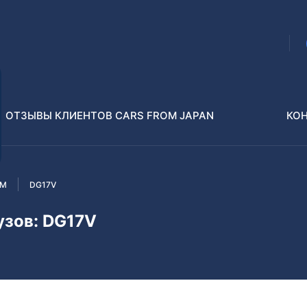
ОТЗЫВЫ КЛИЕНТОВ CARS FROM JAPAN
КО
UM
DG17V
Распилы и конструкторы
В РАЗБОР БЕЗ ПТС
узов: DG17V
Toyota
Isuzu
enz
Nissan
Lexus