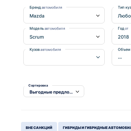
Honda
Daihatsu
Бренд
Тип ку
автомобиля
Mazda
Tesla
Suzuki
Модель
Год
автомобиля
от
Mitsubishi
Subaru
Кузов
Объем
автомобиля
Сортировка
ВНЕ САНКЦИЙ
ГИБРИДЫ И ГИБРИДНЫЕ АВТОМОБИ