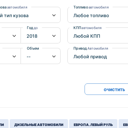
Honda
Mercedes-
зова
Топливо
автомобиля
автомобиля
Mazda
BMW
Mitsubishi
Audi
Год
КПП
до
автомобиля
Subaru
Daihatsu
Suzuki
Объем
Привод
от
до
Автомобиля
ОЧИСТИТЬ
ЛИ
ДИЗЕЛЬНЫЕ АВТОМОБИЛИ
ЕВРОПА. ЛЕВЫЙ РУЛЬ
ЕВ