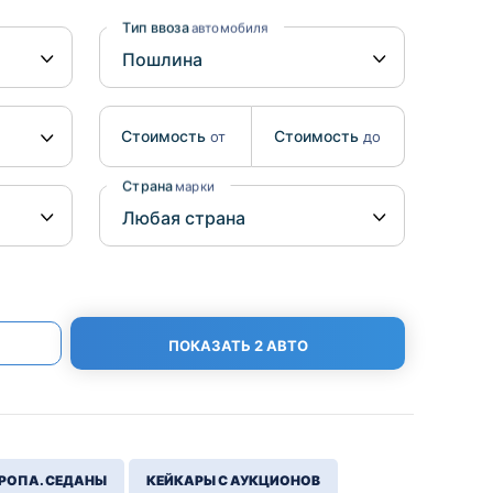
Benz
Mazda
Тип ввоза
автомобиля
Mitsubishi
Isuzu
Стоимость
Стоимость
от
до
Hino
Страна
марки
ПОКАЗАТЬ 2 АВТО
РОПА. СЕДАНЫ
КЕЙКАРЫ С АУКЦИОНОВ