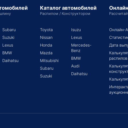
втомобилей
Каталог автомобилей
Онлайн
шлину
Распилом / Конструктором
Рассчитай
Subaru
Toyota
Isuzu
Онлайн-А
Suzuki
Nissan
Lexus
Статисти
Lexus
Honda
Mercedes-
Дата вып
Benz
BMW
Mazda
Калькуля
BMW
распилов
Daihatsu
Mitsubishi
Audi
Калькуля
Subaru
конструк
Daihatsu
Suzuki
Калькуля
Интеракт
аукционн