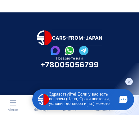
CARS-FROM-JAPAN
Позвоните нам
+78005056799
Здравствуйте! Если у вас есть
вопросы (Цена, Сроки поставки,
Каталог автомобилей
Каталог автомоби
условия договора и пр.) можете
Под полную пошлину
Распилом / Конструкторо
задать их мне в чат!
Меню
Фильтр
Каталог
Контакты
Toyota
Subaru
Toyota
Isu
Nissan
Suzuki
Nissan
Lex
Honda
Lexus
Honda
Me