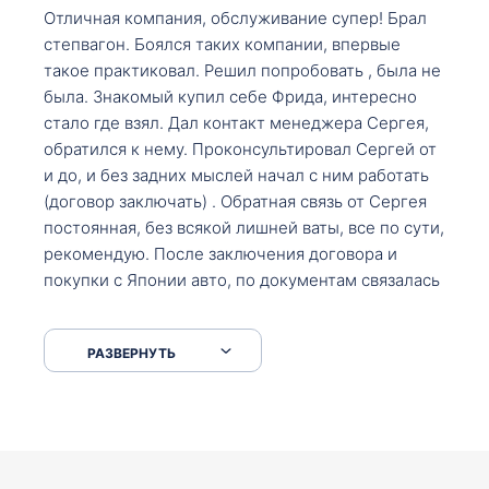
Отличная компания, обслуживание супер! Брал
степвагон. Боялся таких компании, впервые
такое практиковал. Решил попробовать , была не
была. Знакомый купил себе Фрида, интересно
стало где взял. Дал контакт менеджера Сергея,
обратился к нему. Проконсультировал Сергей от
и до, и без задних мыслей начал с ним работать
(договор заключать) . Обратная связь от Сергея
постоянная, без всякой лишней ваты, все по сути,
рекомендую. После заключения договора и
покупки с Японии авто, по документам связалась
со мной Мария, все подсказала, куда, что и как,
что заполнить, куда зайти, образцы и т.д. После
РАЗВЕРНУТЬ
приехал за авто. Меня тепло встретили Сергей с
Марией. Автомобиль забрал, все супер. Спасибо
вам большое. Буду еще обращаться.