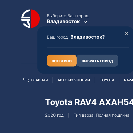
Выберите Ваш город
Владивосток
Владивосток?
Ваш город
КАТАЛОГ
О НАС
ВСЕ ВЕРНО
ВЫБРАТЬ ГОРОД
ГЛАВНАЯ
АВТО ИЗ ЯПОНИИ
TOYOTA
RAV
Полная пошлина
ЦЕЛЫЕ АВТО С ПТС
Toyota RAV4 AXAH5
Toyota
Lexus
2020 год
Тип ввоза: Полная пошлина
Nissan
Mercedes-B