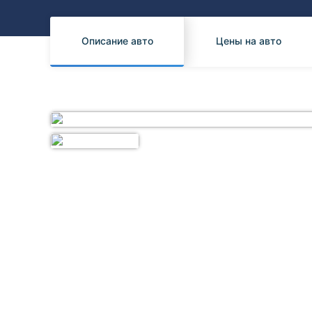
Honda
Daihatsu
Mazda
Tesla
Описание авто
Цены на авто
Suzuki
Mitsubishi
Subaru