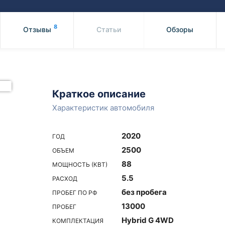
Honda
Mercedes-
Mazda
BMW
8
Отзывы
Статьи
Обзоры
Mitsubishi
Audi
Subaru
Daihatsu
Suzuki
Краткое описание
Характеристик автомобиля
2020
ГОД
2500
ОБЪЕМ
88
МОЩНОСТЬ (КВТ)
5.5
РАСХОД
без пробега
ПРОБЕГ ПО РФ
13000
ПРОБЕГ
Hybrid G 4WD
КОМПЛЕКТАЦИЯ