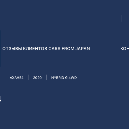
ОТЗЫВЫ КЛИЕНТОВ CARS FROM JAPAN
КО
4
AXAH54
2020
HYBRID G 4WD
Распилы и конструкторы
В РАЗБОР БЕЗ ПТС
4
Toyota
Isuzu
enz
Nissan
Lexus